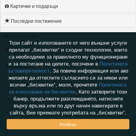
Картички и подаръци
Последни постижения
Моите игри
Този сайт и използваните от него външни услуги
прилагат „бисквитки“ и сходни технологии, които
Хронология на игри
са необходими за правилното му функциониране
и за постигане на целите, посочени в
Политиката
Активност
за поверителност
. За повече информация или ако
желаете да оттеглите съгласието си за някои или
всички „бисквитки“, моля, прочетете
Политиката
за използване на бисквитки
. Като затворите този
банер, продължите разглеждането, натиснете
върху връзка или по друг начин навигирате в
сайта, Вие приемате употребата на „бисквитки“.
Разбрах