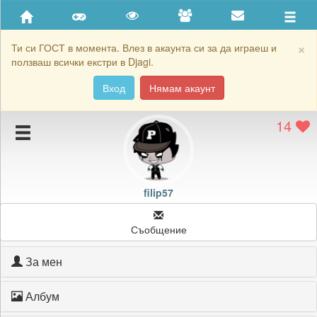
Приятели
Хронология на игри
×
Ти си ГОСТ в момента. Влез в акаунта си за да играеш и
ползваш всички екстри в Djagi.
Активност
Вход
Нямам акаунт
Постижения
14
Подаръците на filip57
Картичките на filip57
Блокирай filip57
filip57
Съобщение
За мен
Албум