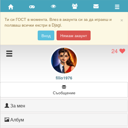
Приятели
Хронология на игри
×
Ти си ГОСТ в момента. Влез в акаунта си за да играеш и
ползваш всички екстри в Djagi.
Активност
Вход
Нямам акаунт
Постижения
24
Подаръците на filio1976
Картичките на filio1976
Блокирай filio1976
filio1976
Съобщение
За мен
Албум