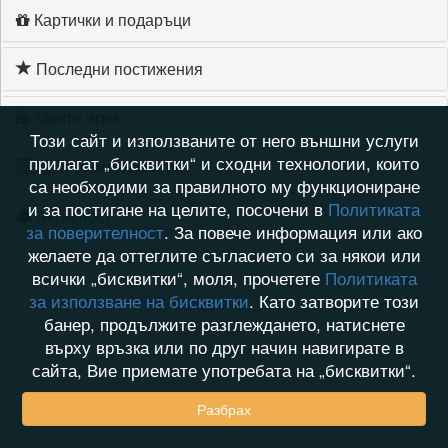
Картички и подаръци
Последни постижения
Моите игри
Този сайт и използваните от него външни услуги
прилагат „бисквитки“ и сходни технологии, които
Хронология на игри
са необходими за правилното му функциониране
и за постигане на целите, посочени в
Политиката
Активност
за поверителност
. За повече информация или ако
желаете да оттеглите съгласието си за някои или
всички „бисквитки“, моля, прочетете
Политиката
за използване на бисквитки
. Като затворите този
банер, продължите разглеждането, натиснете
върху връзка или по друг начин навигирате в
сайта, Вие приемате употребата на „бисквитки“.
Разбрах