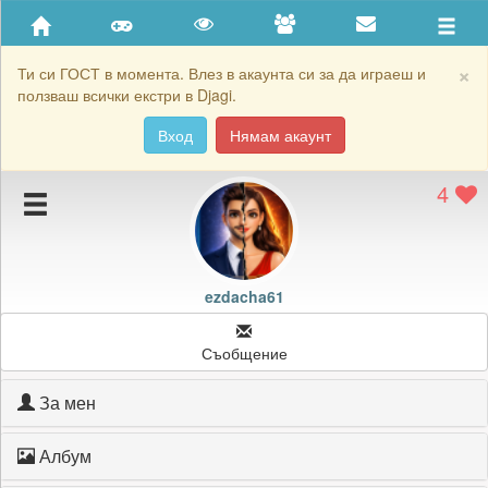
Приятели
Хронология на игри
×
Ти си ГОСТ в момента. Влез в акаунта си за да играеш и
ползваш всички екстри в Djagi.
Активност
Вход
Нямам акаунт
Постижения
4
Подаръците на ezdacha61
Картичките на ezdacha61
Блокирай ezdacha61
ezdacha61
Съобщение
За мен
Албум