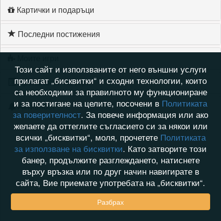
Картички и подаръци
Последни постижения
Моите игри
Този сайт и използваните от него външни услуги
прилагат „бисквитки“ и сходни технологии, които
Хронология на игри
са необходими за правилното му функциониране
и за постигане на целите, посочени в
Политиката
Активност
за поверителност
. За повече информация или ако
желаете да оттеглите съгласието си за някои или
всички „бисквитки“, моля, прочетете
Политиката
за използване на бисквитки
. Като затворите този
банер, продължите разглеждането, натиснете
върху връзка или по друг начин навигирате в
сайта, Вие приемате употребата на „бисквитки“.
Разбрах