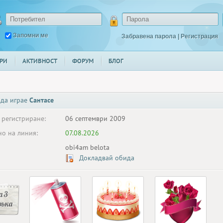
Запомни ме
Забравена парола
|
Регистрация
РИ
АКТИВНОСТ
ФОРУМ
БЛОГ
 да играе
Сантасе
 регистриране:
06 септември 2009
о на линия:
07.08.2026
obi4am belota
Докладвай обида
 3
ръка