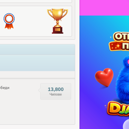
беди
13,800
Чипове