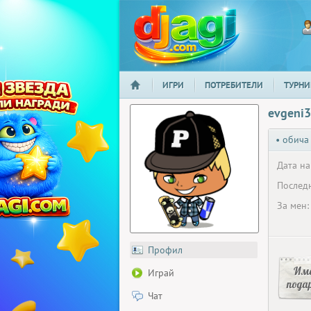
ИГРИ
ПОТРЕБИТЕЛИ
ТУРНИ
НАЧАЛО
djagi.com
evgeni3
• обича
Дата на
Последн
За мен:
Профил
Има
Играй
пода
Чат