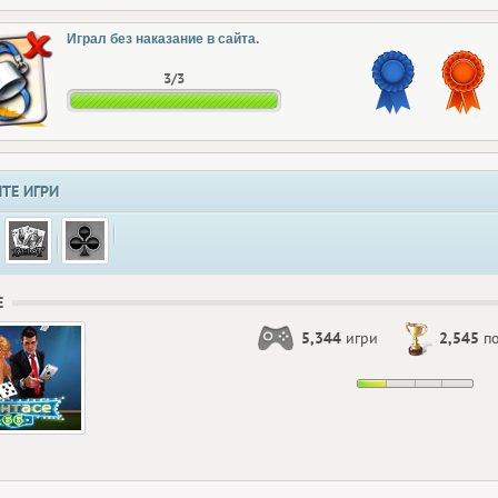
Играл без наказание в сайта.
3/3
ТЕ ИГРИ
Е
5,344
игри
2,545
по