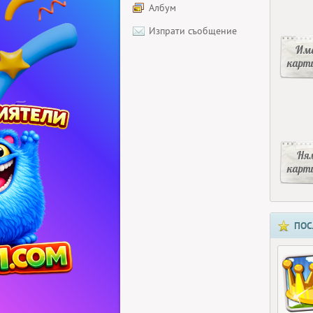
Албум
Изпрати съобщение
Има
карт
Ня
карт
ПОС