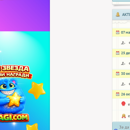
АКТ
07 м
25 д
30 о
26 о
e
e
За да