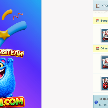
ХРО
Вчер
06 ав
ЗА ДА
МОЖЕ 