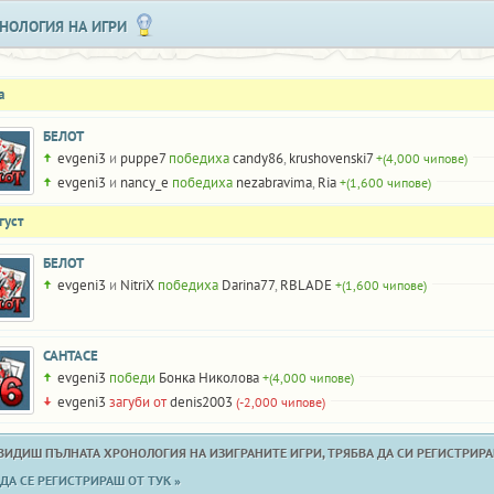
НОЛОГИЯ НА ИГРИ
а
БЕЛОТ
evgeni3
и
puppe7
победиха
candy86
,
krushovenski7
+(4,000 чипове)
evgeni3
и
nancy_e
победиха
nezabravima
,
Ria
+(1,600 чипове)
густ
БЕЛОТ
evgeni3
и
NitriX
победиха
Darina77
,
RBLADE
+(1,600 чипове)
САНТАСЕ
evgeni3
победи
Бонка Николова
+(4,000 чипове)
evgeni3
загуби от
denis2003
(-2,000 чипове)
 ВИДИШ ПЪЛНАТА ХРОНОЛОГИЯ НА ИЗИГРАНИТЕ ИГРИ, ТРЯБВА ДА СИ РЕГИСТРИРАН
ДА СЕ РЕГИСТРИРАШ ОТ ТУК »