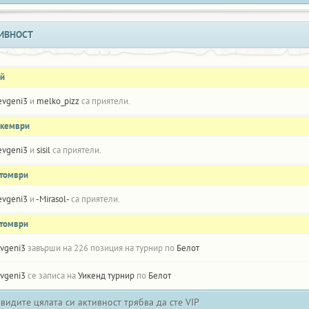
ИВНОСТ
ай
evgeni3
и
melko_pizz
са приятели.
екември
evgeni3
и
sisil
са приятели.
ктомври
evgeni3
и
-Mirasol-
са приятели.
ктомври
vgeni3
завърши на 226 позиция на турнир по
Белот
vgeni3
се записа на
Уикенд турнир
по
Белот
 видите цялата си активност трябва да сте VIP