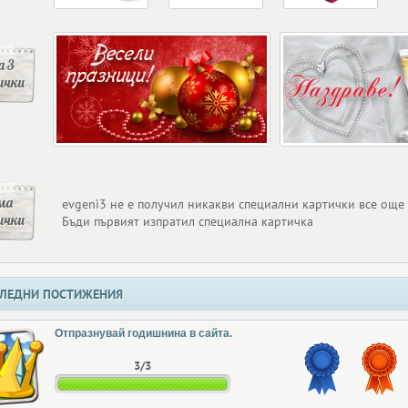
 3
ички
ма
evgeni3 не е получил никакви специални картички все още
ички
Бъди първият изпратил специална картичка
ЛЕДНИ ПОСТИЖЕНИЯ
Отпразнувай годишнина в сайта.
3/3