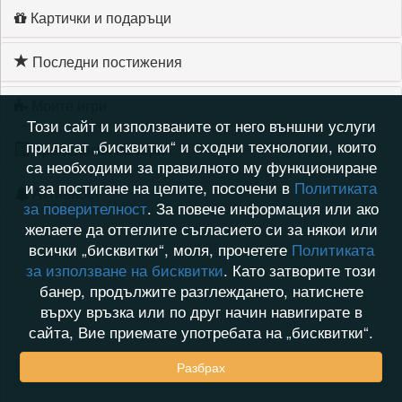
Картички и подаръци
Последни постижения
Моите игри
Този сайт и използваните от него външни услуги
прилагат „бисквитки“ и сходни технологии, които
Хронология на игри
са необходими за правилното му функциониране
и за постигане на целите, посочени в
Политиката
Активност
за поверителност
. За повече информация или ако
желаете да оттеглите съгласието си за някои или
всички „бисквитки“, моля, прочетете
Политиката
за използване на бисквитки
. Като затворите този
банер, продължите разглеждането, натиснете
върху връзка или по друг начин навигирате в
сайта, Вие приемате употребата на „бисквитки“.
Разбрах