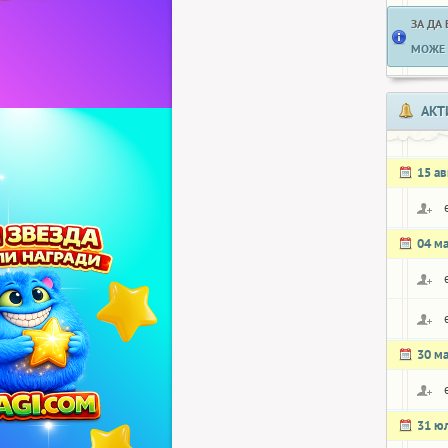
ЗА ДА
МОЖЕ 
АКТ
15 ав
04 м
30 м
31 ю