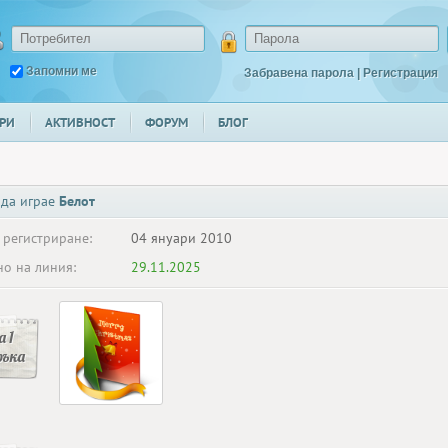
Запомни ме
Забравена парола
|
Регистрация
РИ
АКТИВНОСТ
ФОРУМ
БЛОГ
 да играе
Белот
 регистриране:
04 януари 2010
о на линия:
29.11.2025
 1
ръка