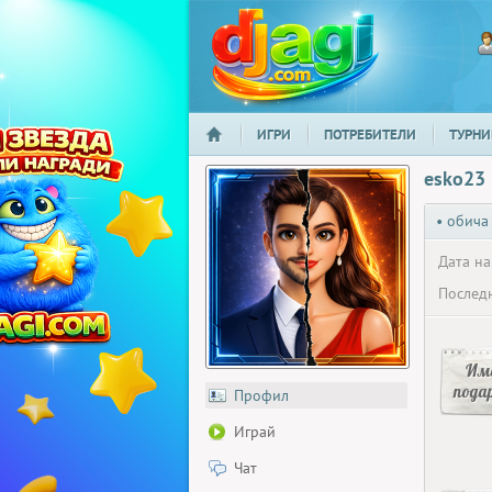
ИГРИ
ПОТРЕБИТЕЛИ
ТУРНИ
НАЧАЛО
djagi.com
esko23
• обича
Дата на
Последн
Има
пода
Профил
Играй
Чат