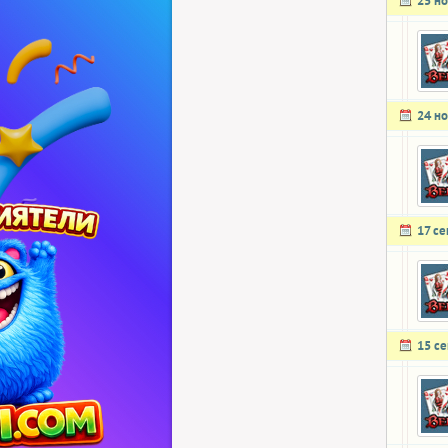
25 н
24 н
17 с
15 с