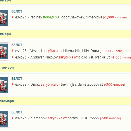
оември
БЕЛОТ
esko23
и
radina5
победиха
TodorChakov45
,
Mmarkova
(-1,000 чипове)
оември
БЕЛОТ
esko23
и
Vesko_I
загубиха от
Milena_Nik
,
Lilly_Dona
(-1,000 чипове)
esko23
и
Andriyan Nikolov
загубиха от
djoko_val
,
Ivanka_St
(-1,000 чипо
ептември
БЕЛОТ
esko23
и
Dmax
загубиха от
Sevim_Ba
,
danielapopova1
(-500 чипове)
ептември
БЕЛОТ
esko23
и
plamen62
загубиха от
nortes
,
TODOR5555
(-500 чипове)