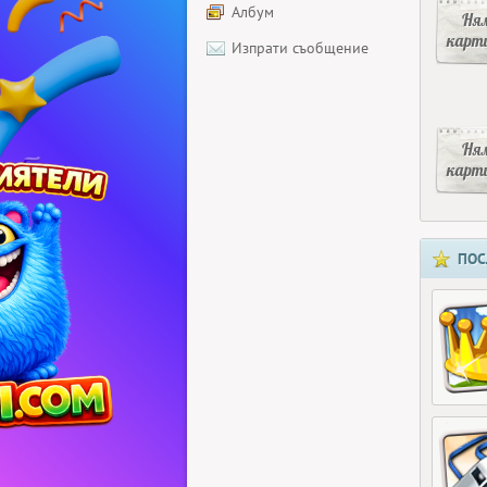
Албум
Ня
карт
Изпрати съобщение
Ня
карт
ПОС