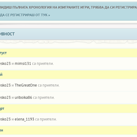
 ВИДИШ ПЪЛНАТА ХРОНОЛОГИЯ НА ИЗИГРАНИТЕ ИГРИ, ТРЯБВА ДА СИ РЕГИСТРИРАН
ДА СЕ РЕГИСТРИРАШ ОТ ТУК »
ИВНОСТ
густ
esko23
и
mimsi131
са приятели.
ай
esko23
и
TheGreatOne
са приятели.
esko23
и
uriboika86
са приятели.
арт
esko23
и
elena_1193
са приятели.
ли