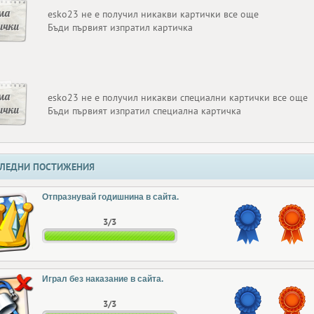
ма
esko23 не е получил никакви картички все още
ички
Бъди първият изпратил картичка
ма
esko23 не е получил никакви специални картички все още
ички
Бъди първият изпратил специална картичка
ЛЕДНИ ПОСТИЖЕНИЯ
Отпразнувай годишнина в сайта.
3/3
Играл без наказание в сайта.
3/3