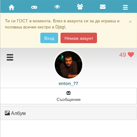
Приятели
Хронология на игри
×
Ти си ГОСТ в момента. Влез в акаунта си за да играеш и
ползваш всички екстри в Djagi.
Активност
Вход
Нямам акаунт
Постижения
49
Подаръците на enton_77
Картичките на enton_77
Блокирай enton_77
enton_77
Съобщение
Албум