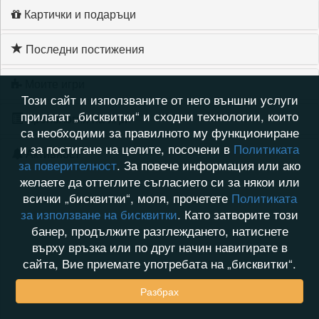
Картички и подаръци
Последни постижения
Моите игри
Този сайт и използваните от него външни услуги
прилагат „бисквитки“ и сходни технологии, които
Хронология на игри
са необходими за правилното му функциониране
и за постигане на целите, посочени в
Политиката
Активност
за поверителност
. За повече информация или ако
желаете да оттеглите съгласието си за някои или
всички „бисквитки“, моля, прочетете
Политиката
за използване на бисквитки
. Като затворите този
банер, продължите разглеждането, натиснете
върху връзка или по друг начин навигирате в
сайта, Вие приемате употребата на „бисквитки“.
Разбрах