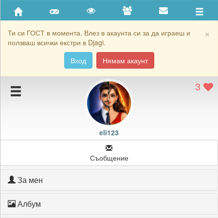
Приятели
Хронология на игри
×
Ти си ГОСТ в момента. Влез в акаунта си за да играеш и
ползваш всички екстри в Djagi.
Активност
Вход
Нямам акаунт
Постижения
3
Подаръците на eli123
Картичките на eli123
Блокирай eli123
eli123
Съобщение
За мен
Албум