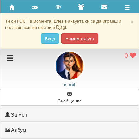
Приятели
Хронология на игри
×
Ти си ГОСТ в момента. Влез в акаунта си за да играеш и
ползваш всички екстри в Djagi.
Активност
Вход
Нямам акаунт
Постижения
0
Подаръците на e_mil
Картичките на e_mil
Блокирай e_mil
e_mil
Съобщение
За мен
Албум