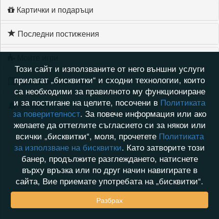
Картички и подаръци
Последни постижения
Моите игри
Този сайт и използваните от него външни услуги
прилагат „бисквитки“ и сходни технологии, които
Хронология на игри
са необходими за правилното му функциониране
и за постигане на целите, посочени в
Политиката
Активност
за поверителност
. За повече информация или ако
желаете да оттеглите съгласието си за някои или
всички „бисквитки“, моля, прочетете
Политиката
за използване на бисквитки
. Като затворите този
банер, продължите разглеждането, натиснете
върху връзка или по друг начин навигирате в
сайта, Вие приемате употребата на „бисквитки“.
Разбрах