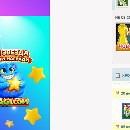
НЕ СЕ 
ХРО
20 н
09 ю