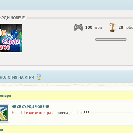
СЪРДИ ЧОВЕЧЕ
100
игри
28
поб
НОЛОГИЯ НА ИГРИ
оември
НЕ СЕ СЪРДИ ЧОВЕЧЕ
doris1
излезе от игра с
-morena-
,
mariqna333
ли