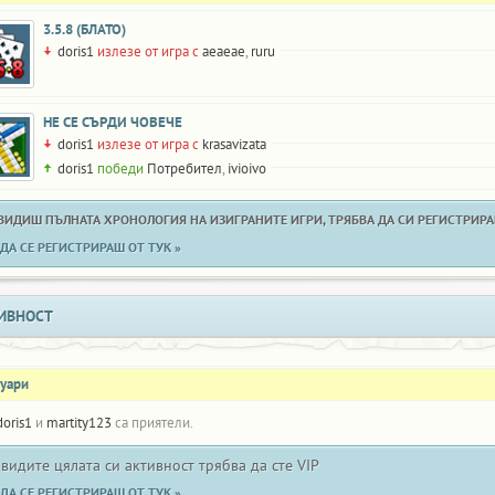
3.5.8 (БЛАТО)
doris1
излезе от игра с
aeaeae
,
ruru
НЕ СЕ СЪРДИ ЧОВЕЧЕ
doris1
излезе от игра с
krasavizata
doris1
победи
Потребител
,
ivioivo
 ВИДИШ ПЪЛНАТА ХРОНОЛОГИЯ НА ИЗИГРАНИТЕ ИГРИ, ТРЯБВА ДА СИ РЕГИСТРИРАН
ДА СЕ РЕГИСТРИРАШ ОТ ТУК »
ИВНОСТ
нуари
doris1
и
martity123
са приятели.
 видите цялата си активност трябва да сте VIP
ДА СЕ РЕГИСТРИРАШ ОТ ТУК »