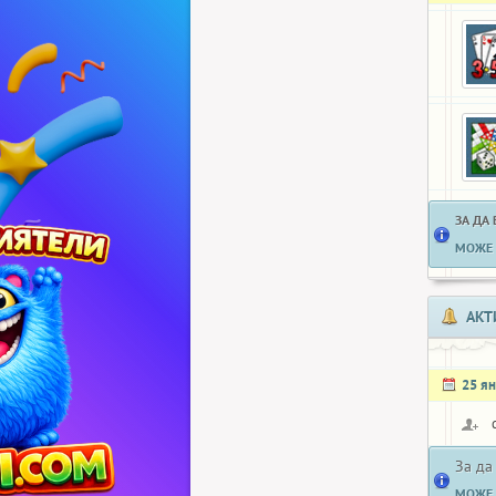
ЗА ДА
МОЖЕ 
АКТ
25 я
За да
МОЖЕ 