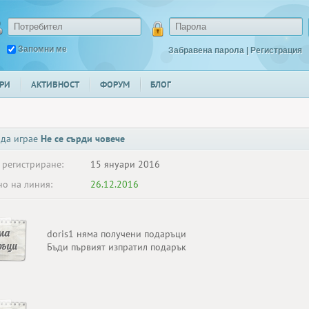
Запомни ме
Забравена парола
|
Регистрация
РИ
АКТИВНОСТ
ФОРУМ
БЛОГ
 да играе
Не се сърди човече
 регистриране:
15 януари 2016
о на линия:
26.12.2016
ма
doris1 няма получени подаръци
ръци
Бъди първият изпратил подарък