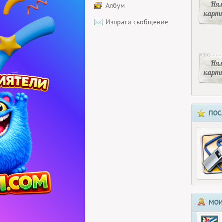
Ня
Албум
карт
Изпрати съобщение
Ня
карт
ПОС
МОИ