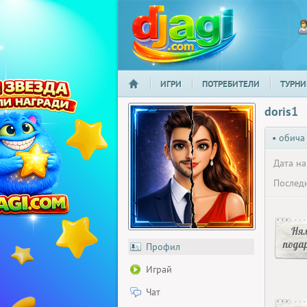
ИГРИ
ПОТРЕБИТЕЛИ
ТУРНИ
НАЧАЛО
djagi.com
doris1
• обича
Дата на
Последн
Ня
пода
Профил
Играй
Чат