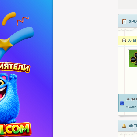
ХРО
03 ав
ЗА ДА
МОЖЕ 
АКТ