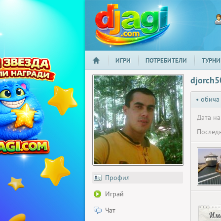
ИГРИ
ПОТРЕБИТЕЛИ
ТУРНИ
НАЧАЛО
djagi.com
djorch5
• обича
Дата на
Последн
Профил
Играй
Чат
Има