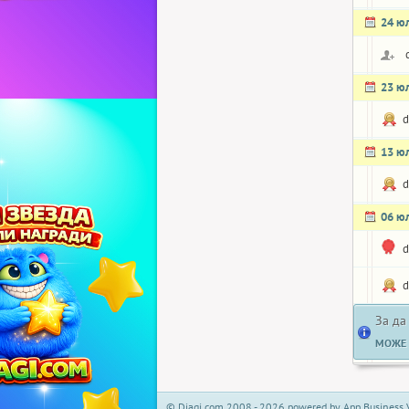
24 ю
23 ю
d
13 ю
d
06 ю
d
d
За да
МОЖЕ 
© Djagi.com 2008 - 2026 powered by App Business 