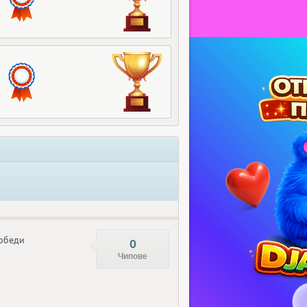
обеди
0
Чипове