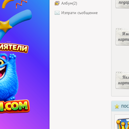
пода
Албум(2)
Изпрати съобщение
Има
карт
Ня
карт
ПОС