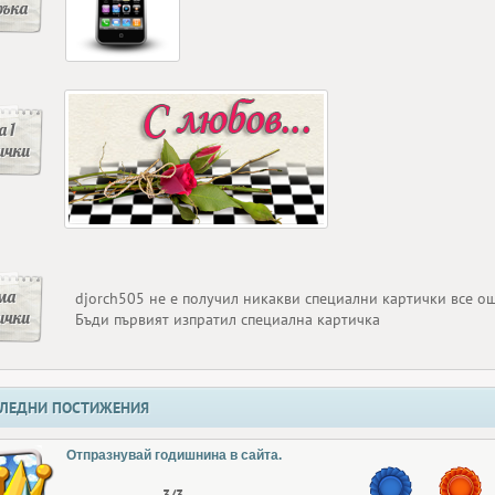
ръка
 1
ички
ма
djorch505 не е получил никакви специални картички все о
ички
Бъди първият изпратил специална картичка
ЛЕДНИ ПОСТИЖЕНИЯ
Отпразнувай годишнина в сайта.
3/3