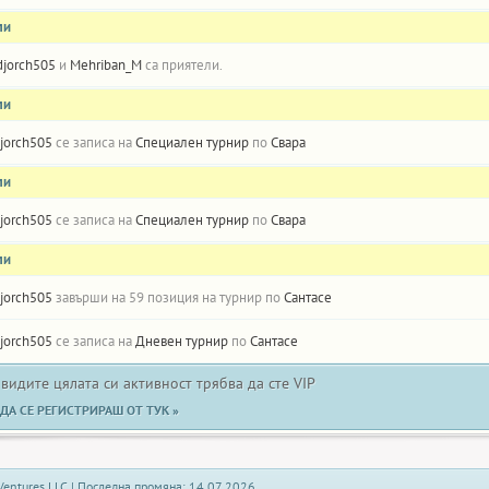
ли
djorch505
и
Mehriban_M
са приятели.
ли
jorch505
се записа на
Специален турнир
по
Свара
ли
jorch505
се записа на
Специален турнир
по
Свара
ли
jorch505
завърши на 59 позиция на турнир по
Сантасе
jorch505
се записа на
Дневен турнир
по
Сантасе
 видите цялата си активност трябва да сте VIP
ДА СЕ РЕГИСТРИРАШ ОТ ТУК »
Ventures LLC | Последна промяна: 14.07.2026