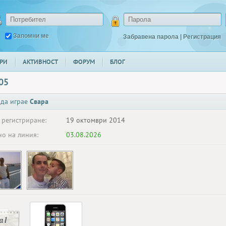
Запомни ме
Забравена парола
|
Регистрация
РИ
АКТИВНОСТ
ФОРУМ
БЛОГ
05
 да играе
Свара
 регистриране:
19 октомври 2014
о на линия:
03.08.2026
 1