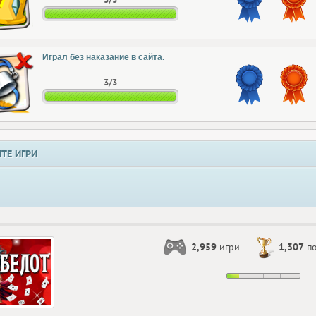
Играл без наказание в сайта.
3/3
ТЕ ИГРИ
2,959
игри
1,307
по