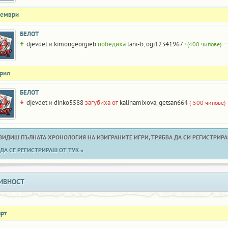
оември
БЕЛОТ
djevdet
и
kimongeorgieb
победиха
tani-b
,
ogi12341967
+(400 чипове)
прил
БЕЛОТ
djevdet
и
dinko5588
загубиха от
kalinamixova
,
getsan664
(-500 чипове)
 ВИДИШ ПЪЛНАТА ХРОНОЛОГИЯ НА ИЗИГРАНИТЕ ИГРИ, ТРЯБВА ДА СИ РЕГИСТРИРАН
ДА СЕ РЕГИСТРИРАШ ОТ ТУК »
ИВНОСТ
арт