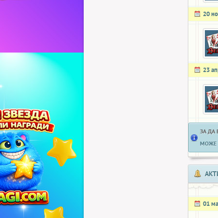
20 н
23 а
ЗА ДА
МОЖЕ 
АКТ
01 м