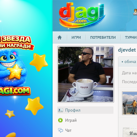
ИГРИ
ПОТРЕБИТЕЛИ
ТУРНИ
НАЧАЛО
djagi.com
djevdet
• обича
Дата на
Последн
Профил
Играй
Чат
Има