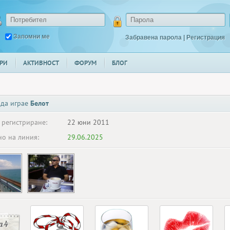
Запомни ме
Забравена парола
|
Регистрация
РИ
АКТИВНОСТ
ФОРУМ
БЛОГ
 да играе
Белот
 регистриране:
22 юни 2011
о на линия:
29.06.2025
 4