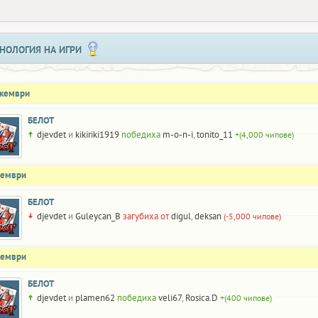
НОЛОГИЯ НА ИГРИ
екември
БЕЛОТ
djevdet
и
kikiriki1919
победиха
m-o-n-i
,
tonito_11
+(4,000 чипове)
оември
БЕЛОТ
djevdet
и
Guleycan_B
загубиха от
digul
,
deksan
(-5,000 чипове)
оември
БЕЛОТ
djevdet
и
plamen62
победиха
veli67
,
Rosica.D
+(400 чипове)