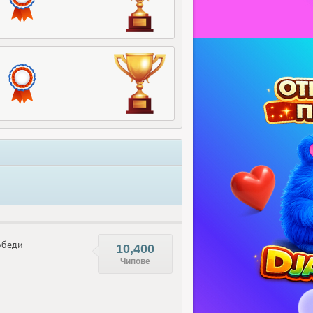
беди
10,400
Чипове