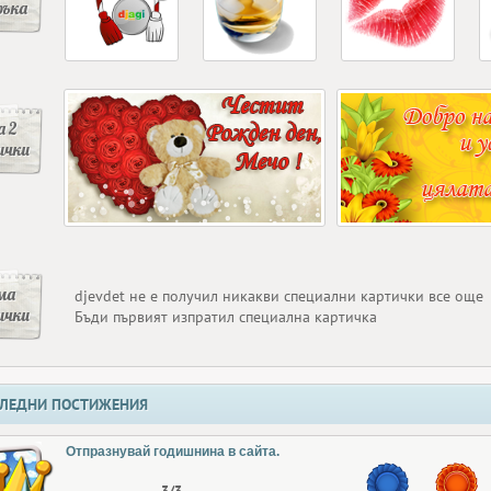
ръка
 2
ички
ма
djevdet не е получил никакви специални картички все още
ички
Бъди първият изпратил специална картичка
ЛЕДНИ ПОСТИЖЕНИЯ
Отпразнувай годишнина в сайта.
3/3