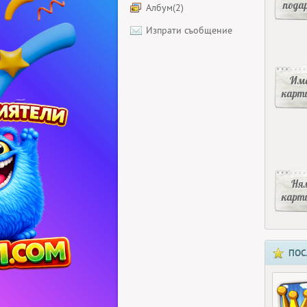
пода
Албум(2)
Изпрати съобщение
Има
карт
Ня
карт
ПОС