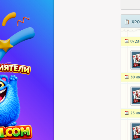
ХРО
07 д
30 н
23 н