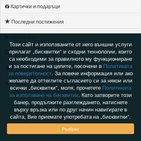
Картички и подаръци
Последни постижения
Моите игри
Този сайт и използваните от него външни услуги
прилагат „бисквитки“ и сходни технологии, които
Хронология на игри
са необходими за правилното му функциониране
и за постигане на целите, посочени в
Политиката
Активност
за поверителност
. За повече информация или ако
желаете да оттеглите съгласието си за някои или
Кой видя профила на dimogeorgiev
всички „бисквитки“, моля, прочетете
Политиката
за използване на бисквитки
. Като затворите този
банер, продължите разглеждането, натиснете
върху връзка или по друг начин навигирате в
сайта, Вие приемате употребата на „бисквитки“.
Разбрах