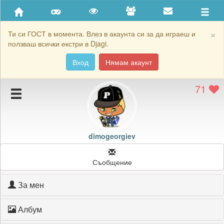
Приятели
Хронология на игри
×
Ти си ГОСТ в момента. Влез в акаунта си за да играеш и
ползваш всички екстри в Djagi.
Активност
Вход
Нямам акаунт
Постижения
71
Подаръците на dimogeorgiev
Картичките на dimogeorgiev
Блокирай dimogeorgiev
dimogeorgiev
Съобщение
За мен
Албум