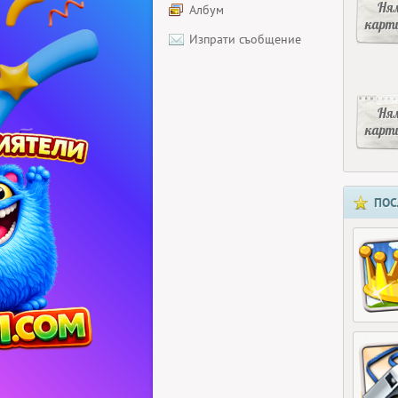
Ня
Албум
карт
Изпрати съобщение
Ня
карт
ПОС