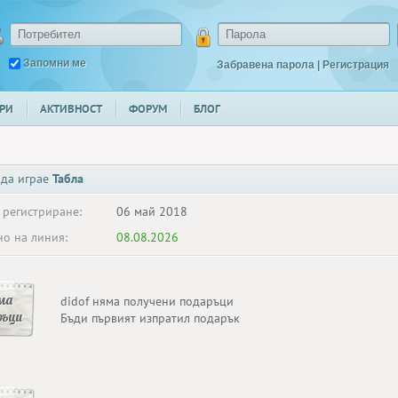
Запомни ме
Забравена парола
|
Регистрация
РИ
АКТИВНОСТ
ФОРУМ
БЛОГ
 да играе
Табла
 регистриране:
06 май 2018
о на линия:
08.08.2026
ма
didof няма получени подаръци
ръци
Бъди първият изпратил подарък