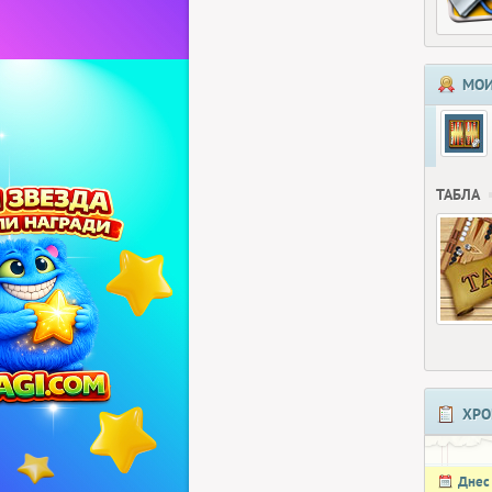
МОИ
ТАБЛА
ХРО
Днес