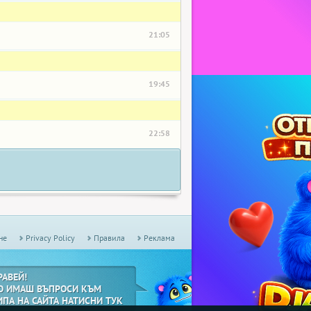
21:05
19:45
22:58
не
Privacy Policy
Правила
Реклама
РАВЕЙ!
О ИМАШ ВЪПРОСИ КЪМ
ИПА НА САЙТА НАТИСНИ ТУК