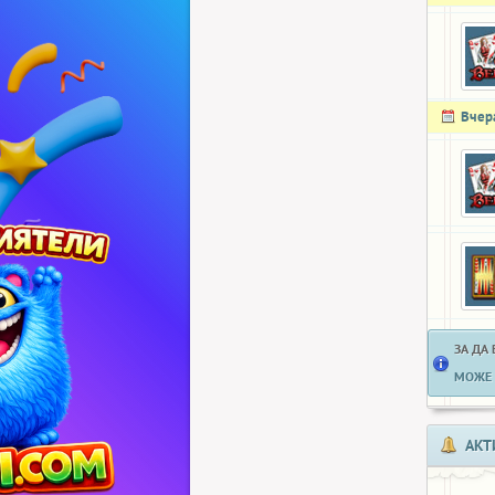
Вчер
ЗА ДА
МОЖЕ 
АКТ