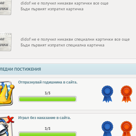
ма
didof не е получил никакви картички все още
ички
Бъди първият изпратил картичка
ма
didof не е получил никакви специални картички все още
ички
Бъди първият изпратил специална картичка
ЛЕДНИ ПОСТИЖЕНИЯ
Отпразнувай годишнина в сайта.
3/3
Играл без наказание в сайта.
3/3