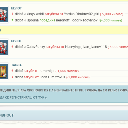
БЕЛОТ
didof
и
kings_atridi
загубиха от
Yordan Dimitrov02
,
piri
(-5,000 чипове)
didof
и
ispolina
победиха
neronoff
,
Todor Radovanov
+(4,000 чипове)
а
БЕЛОТ
didof
и
GalovFunky
загубиха от
Huseyings
,
Ivan_Ivanov118
(-5,000 чипов
ТАБЛА
didof
загуби от
rumenige
(-1,000 чипове)
didof
загуби от
Boris Dimitrov01
(-1,000 чипове)
 ВИДИШ ПЪЛНАТА ХРОНОЛОГИЯ НА ИЗИГРАНИТЕ ИГРИ, ТРЯБВА ДА СИ РЕГИСТРИРАН
ДА СЕ РЕГИСТРИРАШ ОТ ТУК »
ИВНОСТ