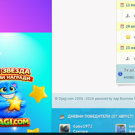
11 я
29 о
23 м
За да
МОЖЕ 
© Djagi.com 2008 - 2026 powered by App Business 
ДНЕВНИ ПОБЕДИТЕЛИ (07 АВГУСТ)
Gabo1972
ke
Сантасе
Бе