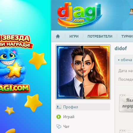
ИГРИ
ПОТРЕБИТЕЛИ
ТУРНИ
НАЧАЛО
djagi.com
didof
• обича
Дата на
Последн
Ня
пода
Профил
Играй
Чат