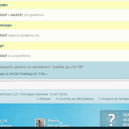
нуари
didof
и
kalito91
са приятели.
ктомври
didof
хареса профила на
арт
didof
и
са приятели.
 видите цялата си активност трябва да сте VIP
ДА СЕ РЕГИСТРИРАШ ОТ ТУК »
Ventures LLC | Последна промяна: 14.07.2026
Начало
Системa за обслужване
Условия за ползва
ЗД
АК
it_54
Matrix__
ЕК
сеница
Не се Сърди