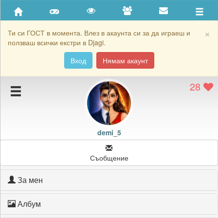
Приятели
Хронология на игри
×
Ти си ГОСТ в момента. Влез в акаунта си за да играеш и
ползваш всички екстри в Djagi.
Активност
Вход
Нямам акаунт
Постижения
28
Подаръците на demi_5
Картичките на demi_5
Блокирай demi_5
demi_5
Съобщение
За мен
Албум