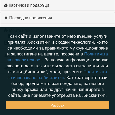
Картички и подаръци
Последни постижения
Моите игри
Този сайт и използваните от него външни услуги
прилагат „бисквитки“ и сходни технологии, които
Хронология на игри
са необходими за правилното му функциониране
и за постигане на целите, посочени в
Политиката
Активност
за поверителност
. За повече информация или ако
желаете да оттеглите съгласието си за някои или
Кой видя профила на demi_5
всички „бисквитки“, моля, прочетете
Политиката
за използване на бисквитки
. Като затворите този
банер, продължите разглеждането, натиснете
върху връзка или по друг начин навигирате в
сайта, Вие приемате употребата на „бисквитки“.
Разбрах