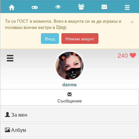
Приятели
Хронология на игри
×
Ти си ГОСТ в момента. Влез в акаунта си за да играеш и
ползваш всички екстри в Djagi.
Активност
Вход
Нямам акаунт
Постижения
240
Подаръците на danma
Картичките на danma
Блокирай danma
danma
Съобщение
За мен
Албум