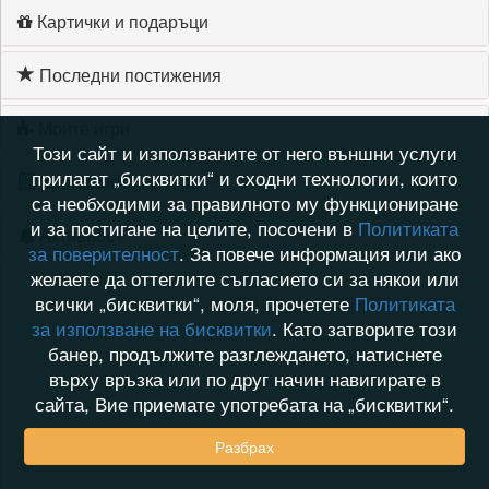
Картички и подаръци
Последни постижения
Моите игри
Този сайт и използваните от него външни услуги
прилагат „бисквитки“ и сходни технологии, които
Хронология на игри
са необходими за правилното му функциониране
и за постигане на целите, посочени в
Политиката
Активност
за поверителност
. За повече информация или ако
желаете да оттеглите съгласието си за някои или
всички „бисквитки“, моля, прочетете
Политиката
за използване на бисквитки
. Като затворите този
банер, продължите разглеждането, натиснете
върху връзка или по друг начин навигирате в
сайта, Вие приемате употребата на „бисквитки“.
Разбрах