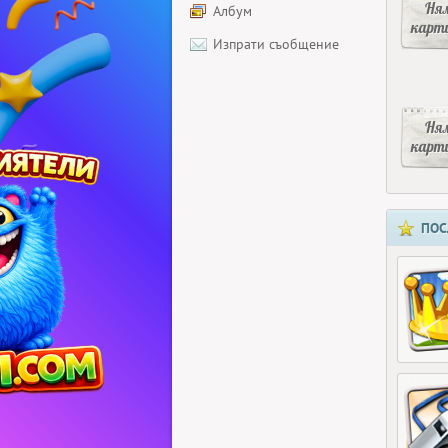
Ня
Албум
карт
Изпрати съобщение
Ня
карт
ПОС