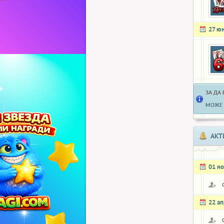
27 ю
ЗА ДА
МОЖЕ 
АКТ
01 н
22 а