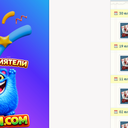
30 ю
19 ю
11 ю
02 ю