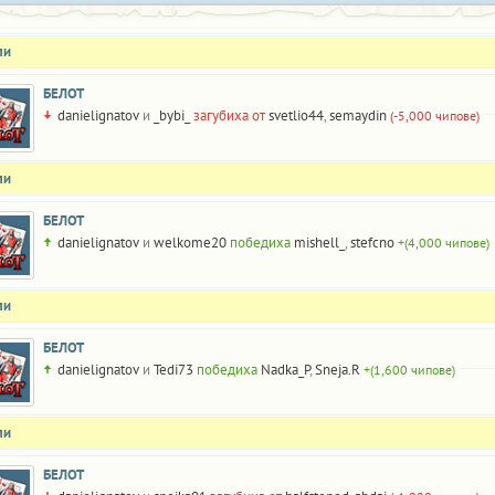
ли
БЕЛОТ
danielignatov
и
_bybi_
загубиха от
svetlio44
,
semaydin
(-5,000 чипове)
ли
БЕЛОТ
danielignatov
и
welkome20
победиха
mishell_
,
stefcno
+(4,000 чипове)
ли
БЕЛОТ
danielignatov
и
Tedi73
победиха
Nadka_P
,
Sneja.R
+(1,600 чипове)
ли
БЕЛОТ