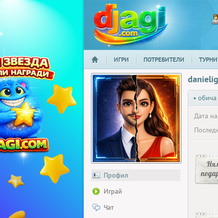
ИГРИ
ПОТРЕБИТЕЛИ
ТУРНИ
НАЧАЛО
djagi.com
danieli
• обича
Дата на
Последн
Ня
пода
Профил
Играй
Чат