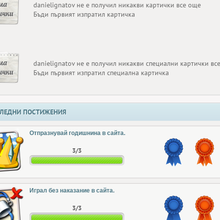
ма
danielignatov не е получил никакви картички все още
ички
Бъди първият изпратил картичка
ма
danielignatov не е получил никакви специални картички вс
ички
Бъди първият изпратил специална картичка
ЛЕДНИ ПОСТИЖЕНИЯ
Отпразнувай годишнина в сайта.
3/3
Играл без наказание в сайта.
3/3