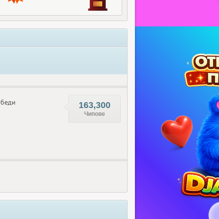
беди
163,300
Чипове