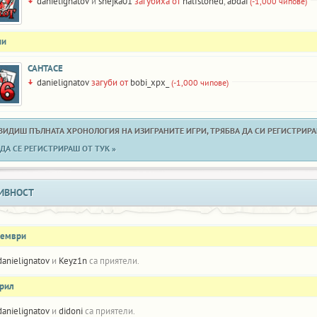
danielignatov
и
snejka01
загубиха от
halfstoned
,
abdai
(-1,000 чипове)
ни
САНТАСЕ
danielignatov
загуби от
bobi_xpx_
(-1,000 чипове)
 ВИДИШ ПЪЛНАТА ХРОНОЛОГИЯ НА ИЗИГРАНИТЕ ИГРИ, ТРЯБВА ДА СИ РЕГИСТРИРАН
ДА СЕ РЕГИСТРИРАШ ОТ ТУК »
ИВНОСТ
оември
danielignatov
и
Keyz1n
са приятели.
прил
danielignatov
и
didoni
са приятели.