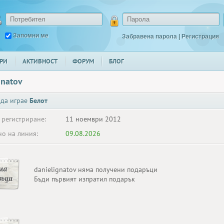
Запомни ме
Забравена парола
|
Регистрация
РИ
АКТИВНОСТ
ФОРУМ
БЛОГ
gnatov
 да играе
Белот
 регистриране:
11 ноември 2012
о на линия:
09.08.2026
ма
danielignatov няма получени подаръци
ръци
Бъди първият изпратил подарък