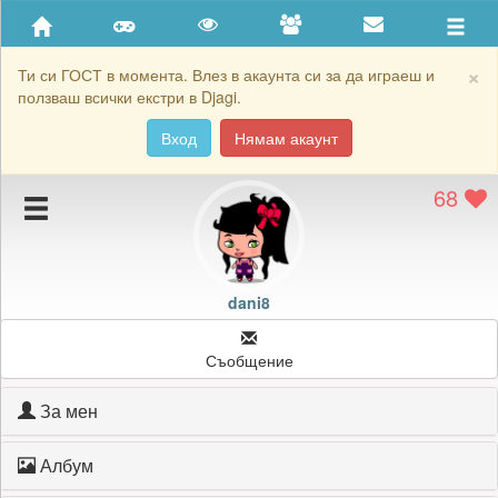
Приятели
Хронология на игри
×
Ти си ГОСТ в момента. Влез в акаунта си за да играеш и
ползваш всички екстри в Djagi.
Активност
Вход
Нямам акаунт
Постижения
68
Подаръците на dani8
Картичките на dani8
Блокирай dani8
dani8
Съобщение
За мен
Албум