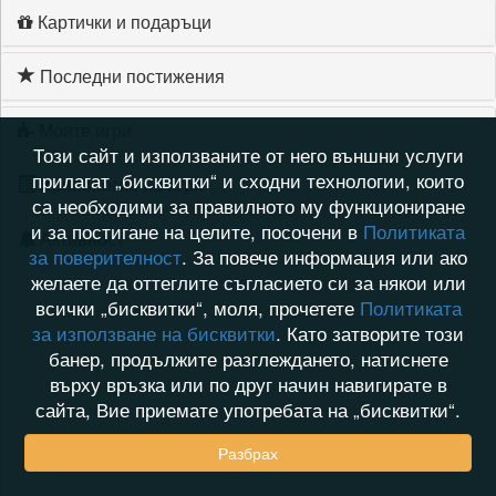
Картички и подаръци
Последни постижения
Моите игри
Този сайт и използваните от него външни услуги
прилагат „бисквитки“ и сходни технологии, които
Хронология на игри
са необходими за правилното му функциониране
и за постигане на целите, посочени в
Политиката
Активност
за поверителност
. За повече информация или ако
желаете да оттеглите съгласието си за някои или
всички „бисквитки“, моля, прочетете
Политиката
за използване на бисквитки
. Като затворите този
банер, продължите разглеждането, натиснете
върху връзка или по друг начин навигирате в
сайта, Вие приемате употребата на „бисквитки“.
Разбрах