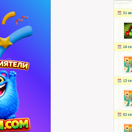
31 ав
16 с
13 с
02 с