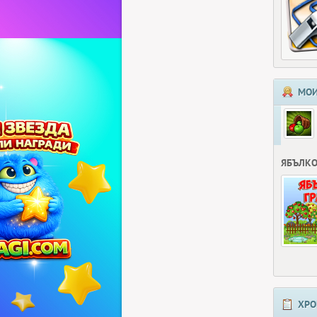
МОИ
ЯБЪЛКО
ХРО