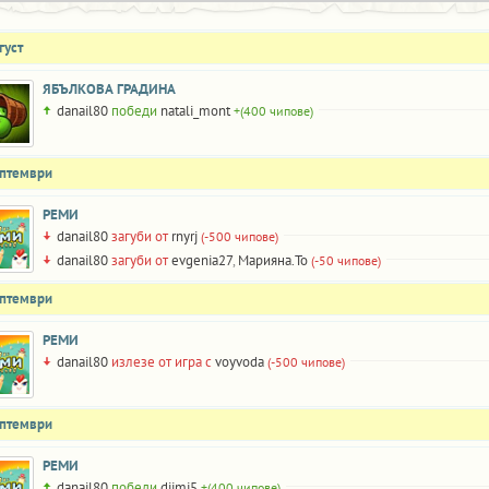
густ
ЯБЪЛКОВА ГРАДИНА
danail80
победи
natali_mont
+(400 чипове)
ептември
РЕМИ
danail80
загуби от
rnyrj
(-500 чипове)
danail80
загуби от
evgenia27
,
Марияна.То
(-50 чипове)
ептември
РЕМИ
danail80
излезе от игра с
voyvoda
(-500 чипове)
ептември
РЕМИ
danail80
победи
djimi5
+(400 чипове)