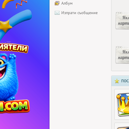
Албум
Изпрати съобщение
Ня
карт
Ня
карт
ПОС