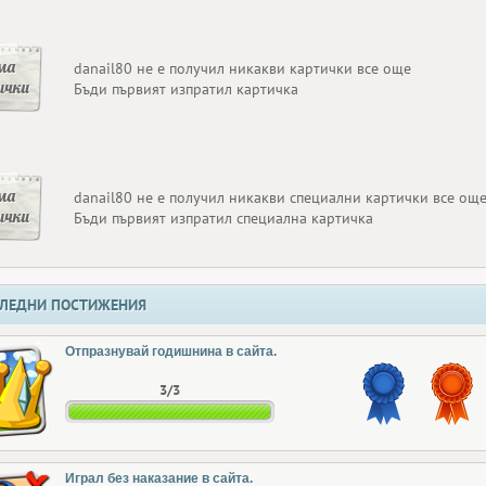
ма
danail80 не е получил никакви картички все още
ички
Бъди първият изпратил картичка
ма
danail80 не е получил никакви специални картички все ощ
ички
Бъди първият изпратил специална картичка
ЛЕДНИ ПОСТИЖЕНИЯ
Отпразнувай годишнина в сайта.
3/3
Играл без наказание в сайта.