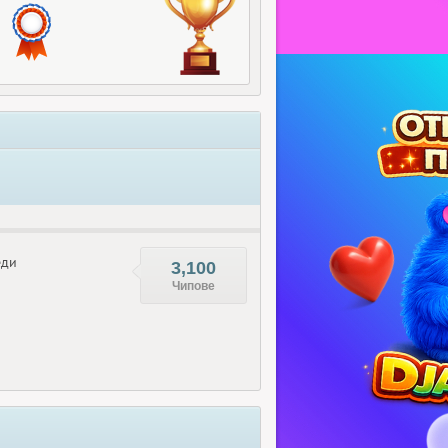
еди
3,100
Чипове