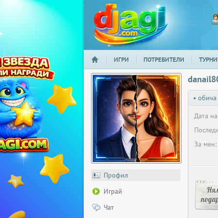
ИГРИ
ПОТРЕБИТЕЛИ
ТУРНИ
НАЧАЛО
djagi.com
danail8
• обича
Дата на
Последн
За мен:
Профил
Ня
Играй
пода
Чат