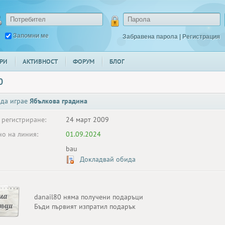
Запомни ме
Забравена парола
|
Регистрация
РИ
АКТИВНОСТ
ФОРУМ
БЛОГ
0
 да играе
Ябълкова градина
 регистриране:
24 март 2009
о на линия:
01.09.2024
bau
Докладвай обида
ма
danail80 няма получени подаръци
ръци
Бъди първият изпратил подарък