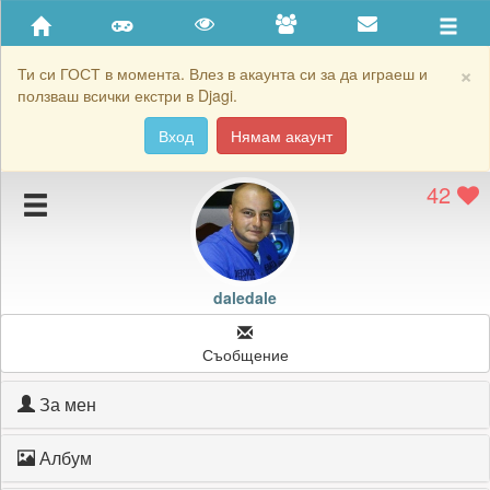
Приятели
Хронология на игри
×
Ти си ГОСТ в момента. Влез в акаунта си за да играеш и
ползваш всички екстри в Djagi.
Активност
Вход
Нямам акаунт
Постижения
42
Подаръците на daledale
Картичките на daledale
Блокирай daledale
daledale
Съобщение
За мен
Албум