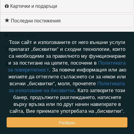
Картички и подаръци
Последни постижения
Моите игри
Този сайт и използваните от него външни услуги
прилагат „бисквитки“ и сходни технологии, които
Хронология на игри
са необходими за правилното му функциониране
и за постигане на целите, посочени в
Политиката
Активност
за поверителност
. За повече информация или ако
желаете да оттеглите съгласието си за някои или
всички „бисквитки“, моля, прочетете
Политиката
за използване на бисквитки
. Като затворите този
банер, продължите разглеждането, натиснете
върху връзка или по друг начин навигирате в
сайта, Вие приемате употребата на „бисквитки“.
Разбрах