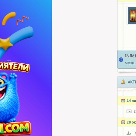
ЗА ДА
МОЖЕ 
АКТ
14 н
c
28 о