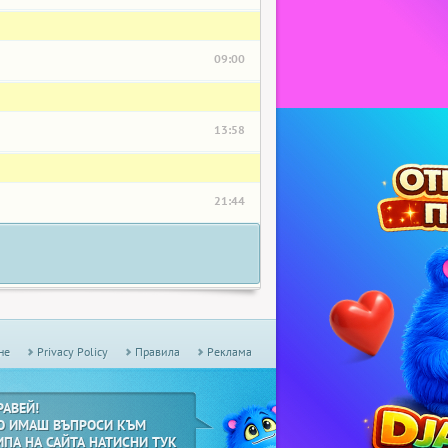
09:00
13:58
21:44
не
Privacy Policy
Правила
Реклама
РАВЕЙ!
О ИМАШ ВЪПРОСИ КЪМ
ИПА НА САЙТА НАТИСНИ ТУК