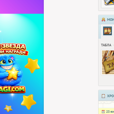
МОИ
ТАБЛА
ХРО
23 ю