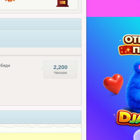
беди
2,200
Чипове