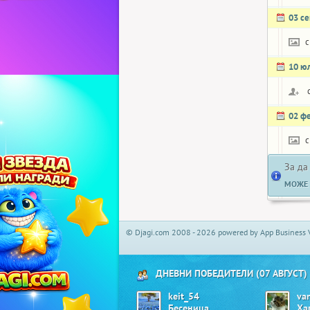
03 с
c
10 ю
02 ф
c
За да
МОЖЕ 
© Djagi.com 2008 - 2026 powered by App Business 
ДНЕВНИ ПОБЕДИТЕЛИ (07 АВГУСТ)
keit_54
va
Бесеница
Ха