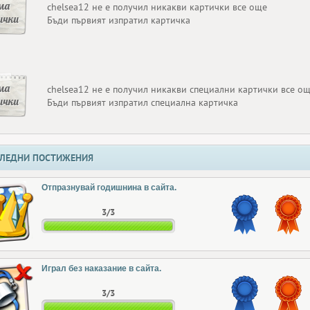
ма
chelsea12 не е получил никакви картички все още
ички
Бъди първият изпратил картичка
ма
chelsea12 не е получил никакви специални картички все о
ички
Бъди първият изпратил специална картичка
ЛЕДНИ ПОСТИЖЕНИЯ
Отпразнувай годишнина в сайта.
3/3
Играл без наказание в сайта.
3/3