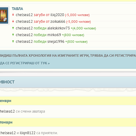
ТАБЛА
chelsea12
загуби от
iliq2020
(-5,000 чипове)
chelsea12
загуби от
zoika666
(-5,000 чипове)
chelsea12
победи
alekskirkov73
+(4,000 чипове)
chelsea12
победи
mirko69
+(800 чипове)
chelsea12
победи
sneja1996
+(800 чипове)
 ВИДИШ ПЪЛНАТА ХРОНОЛОГИЯ НА ИЗИГРАНИТЕ ИГРИ, ТРЯБВА ДА СИ РЕГИСТРИРАН
ДА СЕ РЕГИСТРИРАШ ОТ ТУК »
ИВНОСТ
оември
helsea12
си смени аватара
ктомври
chelsea12
и
iliqn8122
са приятели.