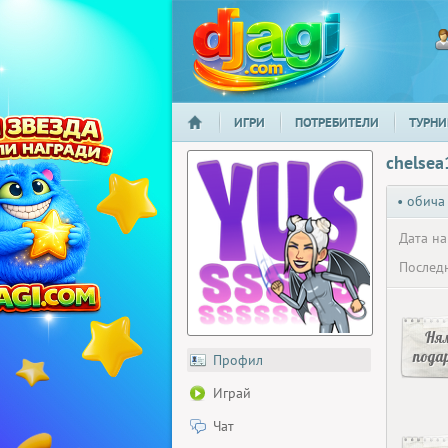
ИГРИ
ПОТРЕБИТЕЛИ
ТУРНИ
НАЧАЛО
djagi.com
chelsea
• обича
Дата на
Последн
Ня
пода
Профил
Играй
Чат