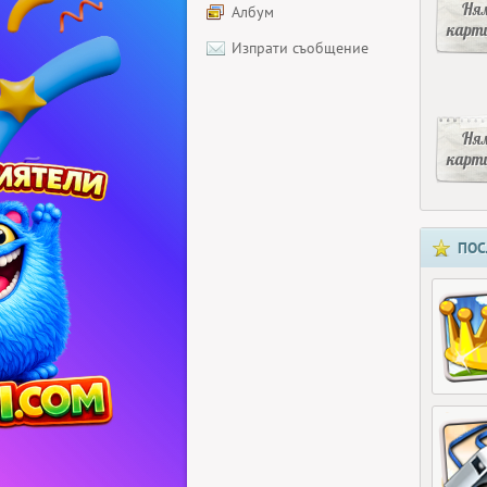
Ня
Албум
карт
Изпрати съобщение
Ня
карт
ПОС