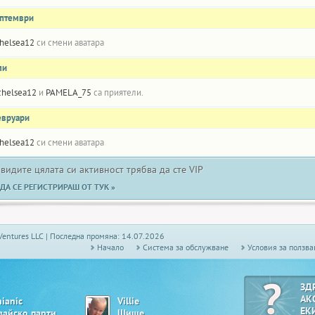
ептември
helsea12
си смени аватара
ли
chelsea12
и
PAMELA_75
са приятели.
евруари
helsea12
си смени аватара
 видите цялата си активност трябва да сте VIP
ДА СЕ РЕГИСТРИРАШ ОТ ТУК »
Ventures LLC | Последна промяна: 14.07.2026
Начало
Системa за обслужване
Условия за ползва
ЗД
АК
nianic
Villie
ЕК
вайско парти
Шише