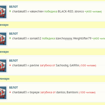
БЕЛОТ
chardaka83
и
vakavchiev
победиха
BLACK-RED
,
stronco
+(400 чипове)
оември
БЕЛОТ
chardaka83
и
sonia652
победиха
slavchoyyyyy
,
Weightlifter79
+(400 чип
оември
БЕЛОТ
chardaka83
и
pavline
загубиха от
Sachoobg
,
GARRA
(-500 чипове)
ктомври
БЕЛОТ
chardaka83
и
tiopepe
загубиха от
danilos
,
Bamboni
(-500 чипове)