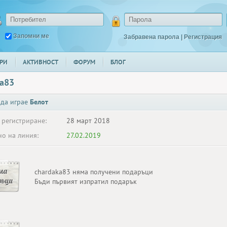
Запомни ме
Забравена парола
|
Регистрация
РИ
АКТИВНОСТ
ФОРУМ
БЛОГ
ka83
 да играе
Белот
 регистриране:
28 март 2018
о на линия:
27.02.2019
ма
chardaka83 няма получени подаръци
ръци
Бъди първият изпратил подарък