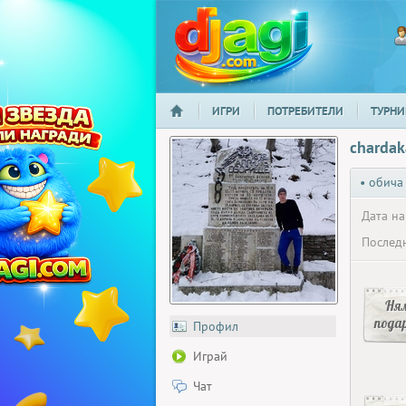
ИГРИ
ПОТРЕБИТЕЛИ
ТУРНИ
НАЧАЛО
djagi.com
charda
• обича
Дата на
Последн
Ня
пода
Профил
Играй
Чат