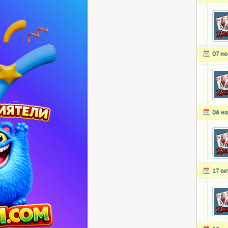
07 н
06 н
17 о