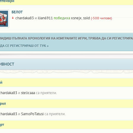
ептември
БЕЛОТ
chardaka83
и
ilian6911
победиха
xsnejx
,
ssiid
(-500 чипове)
 ВИДИШ ПЪЛНАТА ХРОНОЛОГИЯ НА ИЗИГРАНИТЕ ИГРИ, ТРЯБВА ДА СИ РЕГИСТРИРАН
ДА СЕ РЕГИСТРИРАШ ОТ ТУК »
ИВНОСТ
ай
chardaka83
и
stelicaaa
са приятели.
прил
chardaka83
и
SamoPoTatusi
са приятели.
арт