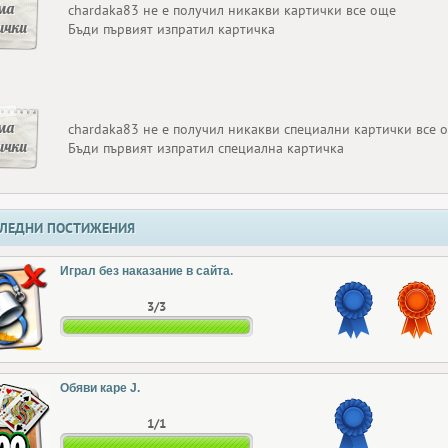
ма
chardaka83 не е получил никакви картички все още
ички
Бъди първият изпратил картичка
ма
chardaka83 не е получил никакви специални картички все 
ички
Бъди първият изпратил специална картичка
ЛЕДНИ ПОСТИЖЕНИЯ
Играл без наказание в сайта.
3/3
Обяви каре J.
1/1