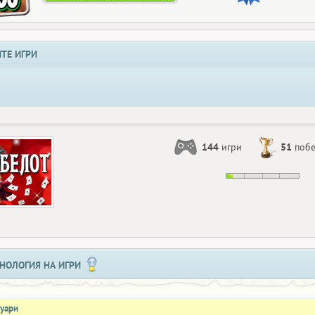
ТЕ ИГРИ
144
игри
51
поб
НОЛОГИЯ НА ИГРИ
нуари