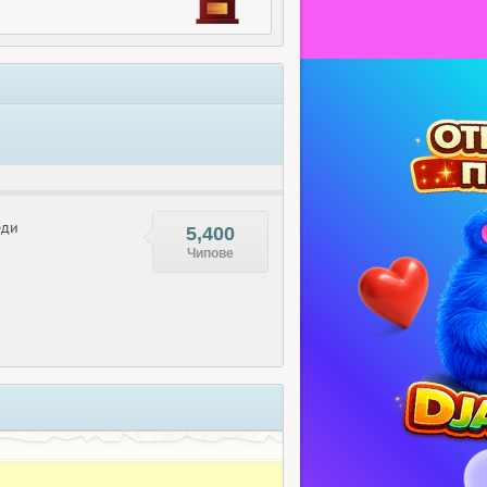
еди
5,400
Чипове