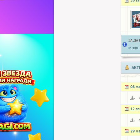
29 с
ЗА ДА
МОЖЕ 
АКТ
08 м
12 а
29 м