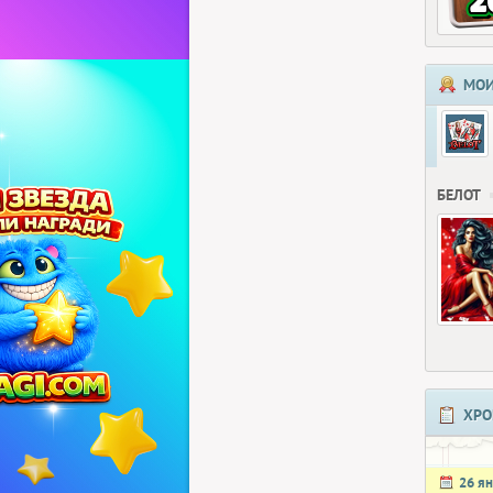
МОИ
БЕЛОТ
ХРО
26 я