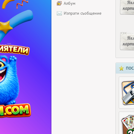
Ня
Албум
карт
Изпрати съобщение
Ня
карт
ПОС