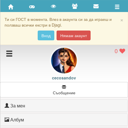
Приятели
Хронология на игри
×
Ти си ГОСТ в момента. Влез в акаунта си за да играеш и
ползваш всички екстри в Djagi.
Активност
Вход
Нямам акаунт
Постижения
0
Подаръците на cecosandov
Картичките на cecosandov
Блокирай cecosandov
cecosandov
Съобщение
За мен
Албум