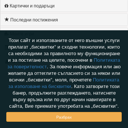
Картички и подаръци
Последни постижения
Моите игри
Този сайт и използваните от него външни услуги
прилагат „бисквитки“ и сходни технологии, които
Хронология на игри
са необходими за правилното му функциониране
и за постигане на целите, посочени в
Политиката
Активност
за поверителност
. За повече информация или ако
желаете да оттеглите съгласието си за някои или
всички „бисквитки“, моля, прочетете
Политиката
за използване на бисквитки
. Като затворите този
банер, продължите разглеждането, натиснете
върху връзка или по друг начин навигирате в
сайта, Вие приемате употребата на „бисквитки“.
Разбрах