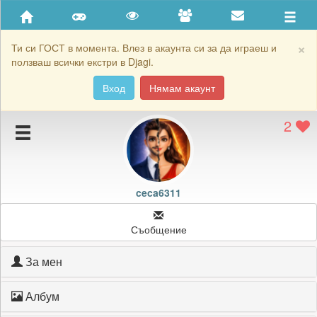
Приятели
Хронология на игри
×
Ти си ГОСТ в момента. Влез в акаунта си за да играеш и
ползваш всички екстри в Djagi.
Активност
Вход
Нямам акаунт
Постижения
2
Подаръците на ceca6311
Картичките на ceca6311
Блокирай ceca6311
ceca6311
Съобщение
За мен
Албум