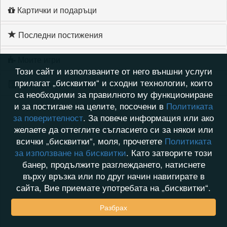
Картички и подаръци
Последни постижения
Моите игри
Този сайт и използваните от него външни услуги
прилагат „бисквитки“ и сходни технологии, които
Хронология на игри
са необходими за правилното му функциониране
и за постигане на целите, посочени в
Политиката
за поверителност
. За повече информация или ако
желаете да оттеглите съгласието си за някои или
всички „бисквитки“, моля, прочетете
Политиката
за използване на бисквитки
. Като затворите този
банер, продължите разглеждането, натиснете
върху връзка или по друг начин навигирате в
сайта, Вие приемате употребата на „бисквитки“.
Разбрах