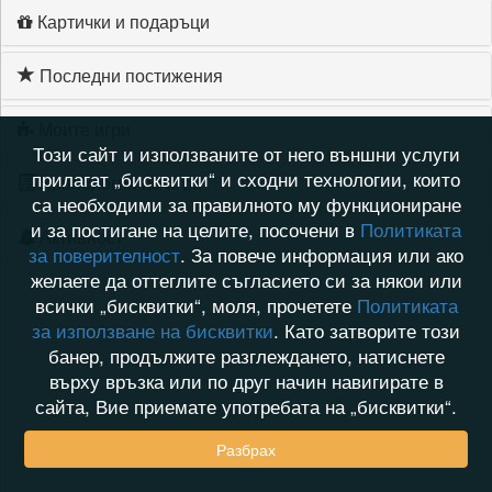
Картички и подаръци
Последни постижения
Моите игри
Този сайт и използваните от него външни услуги
прилагат „бисквитки“ и сходни технологии, които
Хронология на игри
са необходими за правилното му функциониране
и за постигане на целите, посочени в
Политиката
Активност
за поверителност
. За повече информация или ако
желаете да оттеглите съгласието си за някои или
всички „бисквитки“, моля, прочетете
Политиката
за използване на бисквитки
. Като затворите този
банер, продължите разглеждането, натиснете
върху връзка или по друг начин навигирате в
сайта, Вие приемате употребата на „бисквитки“.
Разбрах