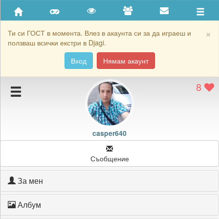
Приятели
Хронология на игри
×
Ти си ГОСТ в момента. Влез в акаунта си за да играеш и
ползваш всички екстри в Djagi.
Активност
Вход
Нямам акаунт
Постижения
8
Подаръците на casper640
Картичките на casper640
Блокирай casper640
casper640
Съобщение
За мен
Албум