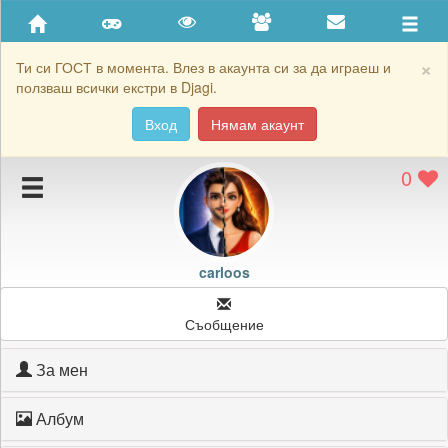
Приятели
Хронология на игри
×
Ти си ГОСТ в момента. Влез в акаунта си за да играеш и
ползваш всички екстри в Djagi.
Активност
Вход
Нямам акаунт
Постижения
0
Подаръците на carloos
Картичките на carloos
Блокирай carloos
carloos
Съобщение
За мен
Албум