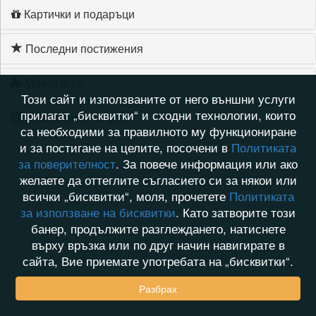
Картички и подаръци
Последни постижения
Моите игри
Този сайт и използваните от него външни услуги
прилагат „бисквитки“ и сходни технологии, които
Хронология на игри
са необходими за правилното му функциониране
и за постигане на целите, посочени в
Политиката
за поверителност
. За повече информация или ако
желаете да оттеглите съгласието си за някои или
всички „бисквитки“, моля, прочетете
Политиката
за използване на бисквитки
. Като затворите този
банер, продължите разглеждането, натиснете
върху връзка или по друг начин навигирате в
сайта, Вие приемате употребата на „бисквитки“.
Разбрах