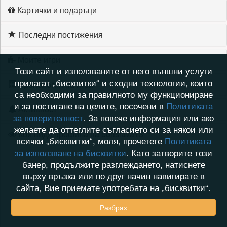
Картички и подаръци
Последни постижения
Моите игри
Този сайт и използваните от него външни услуги
прилагат „бисквитки“ и сходни технологии, които
Хронология на игри
са необходими за правилното му функциониране
и за постигане на целите, посочени в
Политиката
Активност
за поверителност
. За повече информация или ако
желаете да оттеглите съгласието си за някои или
Кой видя профила на borislava13
всички „бисквитки“, моля, прочетете
Политиката
за използване на бисквитки
. Като затворите този
банер, продължите разглеждането, натиснете
върху връзка или по друг начин навигирате в
сайта, Вие приемате употребата на „бисквитки“.
Разбрах