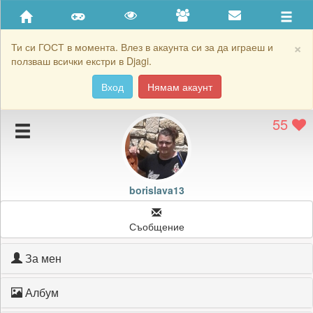
Приятели
Хронология на игри
×
Ти си ГОСТ в момента. Влез в акаунта си за да играеш и
ползваш всички екстри в Djagi.
Активност
Вход
Нямам акаунт
Постижения
55
Подаръците на borislava13
Картичките на borislava13
Блокирай borislava13
borislava13
Съобщение
За мен
Албум