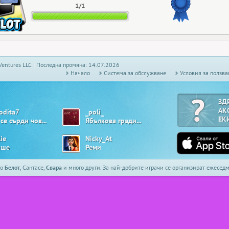
1/1
Ventures LLC | Последна промяна: 14.07.2026
Начало
Системa за обслужване
Условия за ползва
ЗД
АК
odita7
_poli_
ЕК
Не се сърди човече
Ябълкова градина
lie
Nicky_At
ше
Реми
то
Белот
, Сантасе,
Свара
и много други. За най-добрите играчи се организират ежесе