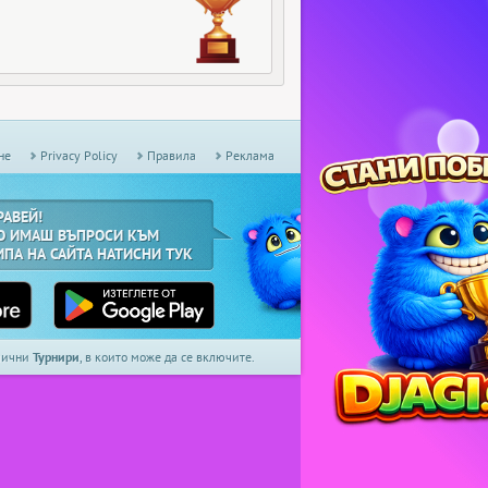
не
Privacy Policy
Правила
Реклама
РАВЕЙ!
О ИМАШ ВЪПРОСИ КЪМ
ИПА НА САЙТА НАТИСНИ ТУК
дмични
Турнири
, в които може да се включите.