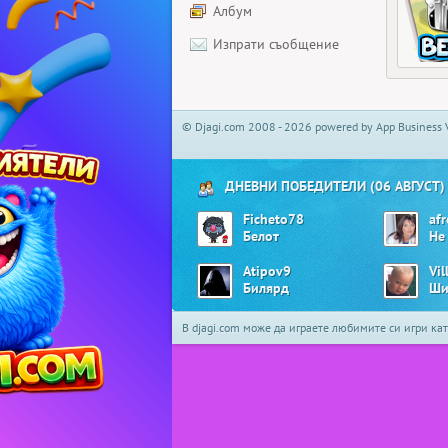
Албум
Изпрати съобщение
© Djagi.com 2008 - 2026 powered by App Business 
ДНЕВНИ ПОБЕДИТЕЛИ (06 АВГУСТ)
Ficheto78
afr
Белот
Atipov9
Vil
Билярд
Ши
В djagi.com може да играете любимите си игри ка