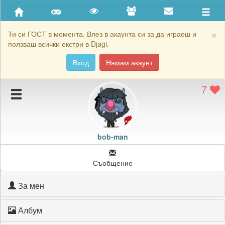
Приятели
Хронология на игри
×
Ти си ГОСТ в момента. Влез в акаунта си за да играеш и
ползваш всички екстри в Djagi.
Активност
Вход
Нямам акаунт
Постижения
7
Подаръците на bob-man
Картичките на bob-man
Блокирай bob-man
bob-man
Съобщение
За мен
Албум