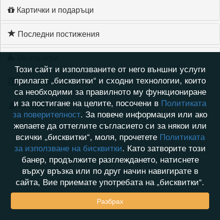
Картички и подаръци
Последни постижения
Моите игри
Този сайт и използваните от него външни услуги
прилагат „бисквитки“ и сходни технологии, които
Хронология на игри
са необходими за правилното му функциониране
и за постигане на целите, посочени в
Политиката
Активност
за поверителност
. За повече информация или ако
желаете да оттеглите съгласието си за някои или
всички „бисквитки“, моля, прочетете
Политиката
за използване на бисквитки
. Като затворите този
банер, продължите разглеждането, натиснете
върху връзка или по друг начин навигирате в
сайта, Вие приемате употребата на „бисквитки“.
Разбрах