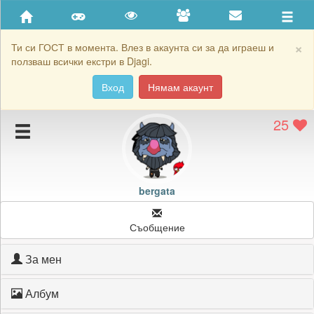
Приятели
Хронология на игри
×
Ти си ГОСТ в момента. Влез в акаунта си за да играеш и
ползваш всички екстри в Djagi.
Активност
Вход
Нямам акаунт
Постижения
25
Подаръците на bergata
Картичките на bergata
Блокирай bergata
bergata
Съобщение
За мен
Албум