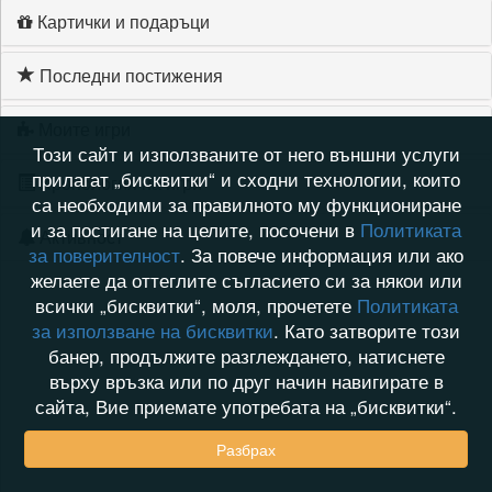
Картички и подаръци
Последни постижения
Моите игри
Този сайт и използваните от него външни услуги
прилагат „бисквитки“ и сходни технологии, които
Хронология на игри
са необходими за правилното му функциониране
и за постигане на целите, посочени в
Политиката
Активност
за поверителност
. За повече информация или ако
желаете да оттеглите съгласието си за някои или
всички „бисквитки“, моля, прочетете
Политиката
за използване на бисквитки
. Като затворите този
банер, продължите разглеждането, натиснете
върху връзка или по друг начин навигирате в
сайта, Вие приемате употребата на „бисквитки“.
Разбрах