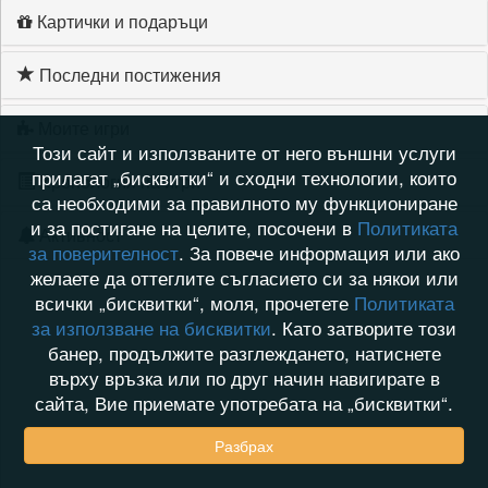
Картички и подаръци
Последни постижения
Моите игри
Този сайт и използваните от него външни услуги
прилагат „бисквитки“ и сходни технологии, които
Хронология на игри
са необходими за правилното му функциониране
и за постигане на целите, посочени в
Политиката
Активност
за поверителност
. За повече информация или ако
желаете да оттеглите съгласието си за някои или
всички „бисквитки“, моля, прочетете
Политиката
за използване на бисквитки
. Като затворите този
банер, продължите разглеждането, натиснете
върху връзка или по друг начин навигирате в
сайта, Вие приемате употребата на „бисквитки“.
Разбрах