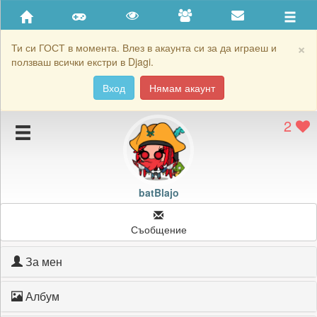
Приятели
Хронология на игри
×
Ти си ГОСТ в момента. Влез в акаунта си за да играеш и
ползваш всички екстри в Djagi.
Активност
Вход
Нямам акаунт
Постижения
2
Подаръците на batBlajo
Картичките на batBlajo
Блокирай batBlajo
batBlajo
Съобщение
За мен
Албум