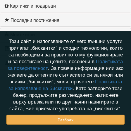
Картички и подаръци
Последни постижения
Моите игри
Този сайт и използваните от него външни услуги
прилагат „бисквитки“ и сходни технологии, които
Хронология на игри
са необходими за правилното му функциониране
и за постигане на целите, посочени в
Политиката
Активност
за поверителност
. За повече информация или ако
желаете да оттеглите съгласието си за някои или
всички „бисквитки“, моля, прочетете
Политиката
за използване на бисквитки
. Като затворите този
банер, продължите разглеждането, натиснете
върху връзка или по друг начин навигирате в
сайта, Вие приемате употребата на „бисквитки“.
Разбрах