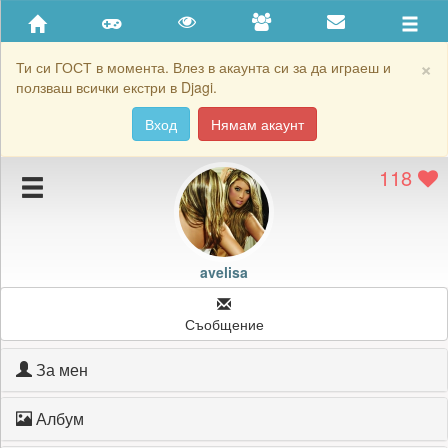
Приятели
Хронология на игри
×
Ти си ГОСТ в момента. Влез в акаунта си за да играеш и
ползваш всички екстри в Djagi.
Активност
Вход
Нямам акаунт
Постижения
118
Подаръците на avelisa
Картичките на avelisa
Блокирай avelisa
avelisa
Съобщение
За мен
Албум