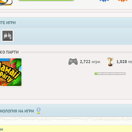
ТЕ ИГРИ
КО ПАРТИ
2,722
игри
1,028
по
НОЛОГИЯ НА ИГРИ
ли