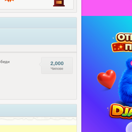
беди
2,000
Чипове