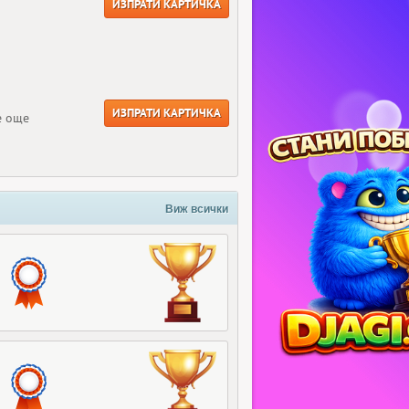
ИЗПРАТИ КАРТИЧКА
ИЗПРАТИ КАРТИЧКА
е още
Виж всички