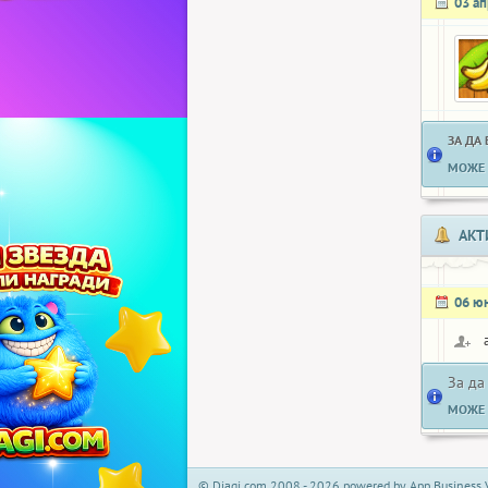
03 а
ЗА ДА
МОЖЕ 
АКТ
06 ю
За да
МОЖЕ 
© Djagi.com 2008 - 2026 powered by App Business 