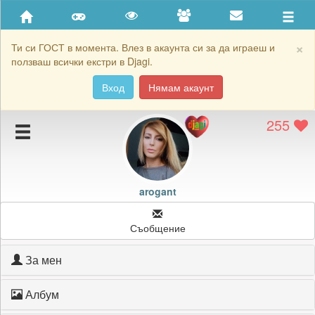
Приятели
Хронология на игри
×
Ти си ГОСТ в момента. Влез в акаунта си за да играеш и
ползваш всички екстри в Djagi.
Активност
Вход
Нямам акаунт
Постижения
255
Подаръците на arogant
Картичките на arogant
Блокирай arogant
arogant
Съобщение
За мен
Албум