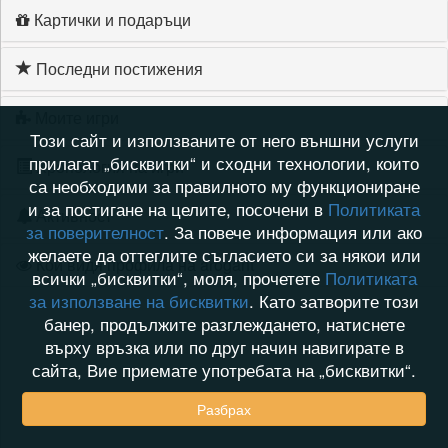
Картички и подаръци
Последни постижения
Моите игри
Този сайт и използваните от него външни услуги
прилагат „бисквитки“ и сходни технологии, които
Хронология на игри
са необходими за правилното му функциониране
и за постигане на целите, посочени в
Политиката
Активност
за поверителност
. За повече информация или ако
желаете да оттеглите съгласието си за някои или
Кой видя профила на arogant
всички „бисквитки“, моля, прочетете
Политиката
за използване на бисквитки
. Като затворите този
банер, продължите разглеждането, натиснете
върху връзка или по друг начин навигирате в
сайта, Вие приемате употребата на „бисквитки“.
Разбрах