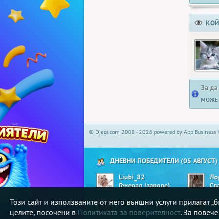
КОЙ
За да
МОЖЕ 
© Djagi.com 2008 - 2026 powered by App Business 
ДНЕВНИ ПОБЕДИТЕЛИ (05 АВГУСТ)
Liubi_82
Ло
Генерал (зарове)
Св
Този сайт и използваните от него външни услуги прилагат 
Villie
ul
Шише
Не
целите, посочени в
Политиката за поверителност
. За повеч