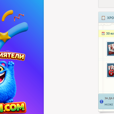
ХРО
30 ю
ЗА ДА
МОЖЕ 