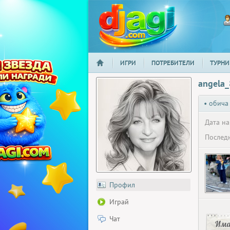
ИГРИ
ПОТРЕБИТЕЛИ
ТУРНИ
НАЧАЛО
djagi.com
angela
• обича
Дата на
Последн
Профил
Играй
Чат
Има