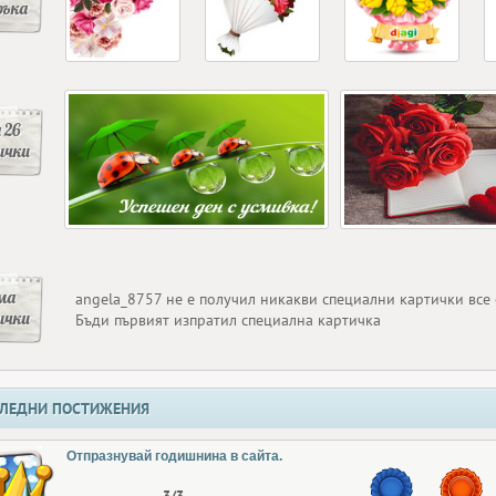
ръка
 26
ички
ма
angela_8757 не е получил никакви специални картички все
ички
Бъди първият изпратил специална картичка
ЛЕДНИ ПОСТИЖЕНИЯ
Отпразнувай годишнина в сайта.
3/3