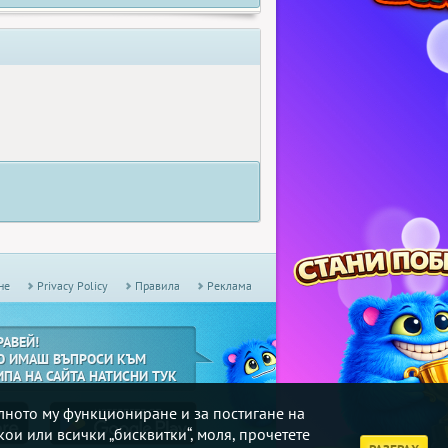
не
Privacy Policy
Правила
Реклама
РАВЕЙ!
О ИМАШ ВЪПРОСИ КЪМ
ИПА НА САЙТА НАТИСНИ ТУК
илното му функциониране и за постигане на
кои или всички „бисквитки“, моля, прочетете