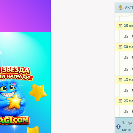
АКТ
25 ю
30 м
13 м
23 м
За да
МОЖЕ 