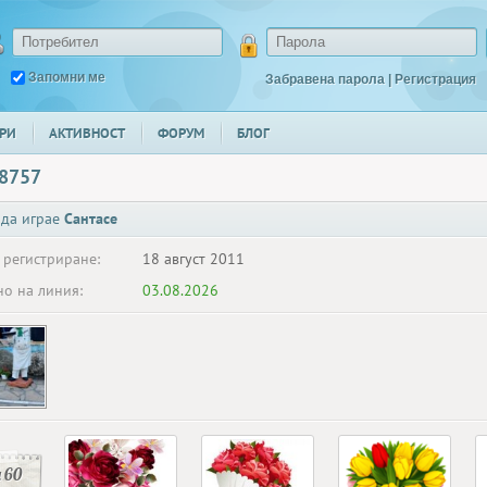
Запомни ме
Забравена парола
|
Регистрация
РИ
АКТИВНОСТ
ФОРУМ
БЛОГ
_8757
 да играе
Сантасе
 регистриране:
18 август 2011
о на линия:
03.08.2026
 60