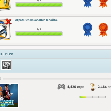
Играл без наказание в сайта.
3/3
ТЕ ИГРИ
Е
4,420
игри
2,186
по