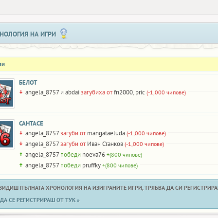
НОЛОГИЯ НА ИГРИ
ли
БЕЛОТ
angela_8757
и
abdai
загубиха от
fn2000
,
pric
(-1,000 чипове)
САНТАСЕ
angela_8757
загуби от
mangataeluda
(-1,000 чипове)
angela_8757
загуби от
Иван Станков
(-1,000 чипове)
angela_8757
победи
noeva76
+(800 чипове)
angela_8757
победи
pruffky
+(800 чипове)
 ВИДИШ ПЪЛНАТА ХРОНОЛОГИЯ НА ИЗИГРАНИТЕ ИГРИ, ТРЯБВА ДА СИ РЕГИСТРИРАН
ДА СЕ РЕГИСТРИРАШ ОТ ТУК »