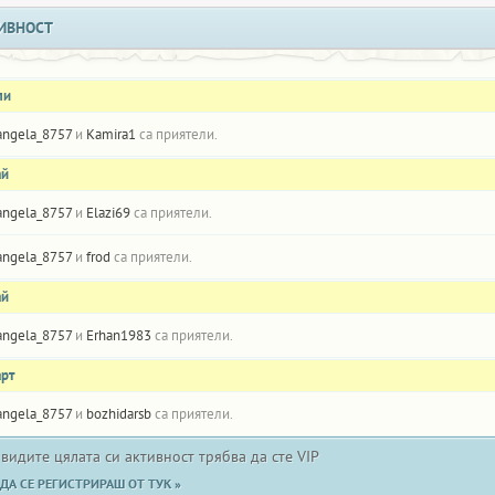
ИВНОСТ
ли
angela_8757
и
Kamira1
са приятели.
ай
angela_8757
и
Elazi69
са приятели.
angela_8757
и
frod
са приятели.
ай
angela_8757
и
Erhan1983
са приятели.
арт
angela_8757
и
bozhidarsb
са приятели.
 видите цялата си активност трябва да сте VIP
ДА СЕ РЕГИСТРИРАШ ОТ ТУК »