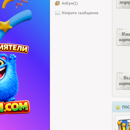
пода
Албум(1)
Изпрати съобщение
Има
карт
Ня
карт
ПОС