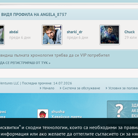
 ВИДЯ ПРОФИЛА НА ANGELA_8757
abdai
sharki_dr
Chuck
преди 6 дни
преди 6 дни
29 юли
 видиш пълната хронология трябва да си VIP потребител
ДА СЕ РЕГИСТРИРАШ ОТ ТУК »
Ventures LLC | Последна промяна: 14.07.2026
Начало
Системa за обслужване
Условия за ползва
ЗД
АК
рис
shusha
ЕК
ара
Хавайско парти
„бисквитки“ и сходни технологии, които са необходими за прав
ian83
Lory_
 се Сърди
Uno Djagi
е информация или ако желаете да оттеглите съгласието си за ня