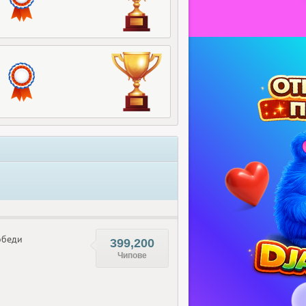
беди
399,200
Чипове