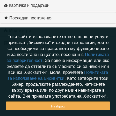
Картички и подаръци
Последни постижения
Моите игри
Този сайт и използваните от него външни услуги
прилагат „бисквитки“ и сходни технологии, които
Хронология на игри
са необходими за правилното му функциониране
и за постигане на целите, посочени в
Политиката
за поверителност
. За повече информация или ако
желаете да оттеглите съгласието си за някои или
всички „бисквитки“, моля, прочетете
Политиката
за използване на бисквитки
. Като затворите този
банер, продължите разглеждането, натиснете
върху връзка или по друг начин навигирате в
сайта, Вие приемате употребата на „бисквитки“.
Разбрах