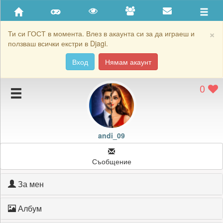
Приятели
Хронология на игри
×
Ти си ГОСТ в момента. Влез в акаунта си за да играеш и
ползваш всички екстри в Djagi.
Активност
Вход
Нямам акаунт
Постижения
0
Подаръците на andi_09
Картичките на andi_09
Блокирай andi_09
andi_09
Съобщение
За мен
Албум