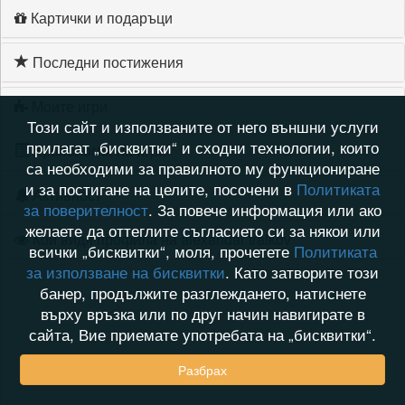
Картички и подаръци
Последни постижения
Моите игри
Този сайт и използваните от него външни услуги
прилагат „бисквитки“ и сходни технологии, които
Хронология на игри
са необходими за правилното му функциониране
и за постигане на целите, посочени в
Политиката
Активност
за поверителност
. За повече информация или ако
желаете да оттеглите съгласието си за някои или
Кой видя профила на alexandar traikov
всички „бисквитки“, моля, прочетете
Политиката
за използване на бисквитки
. Като затворите този
банер, продължите разглеждането, натиснете
върху връзка или по друг начин навигирате в
сайта, Вие приемате употребата на „бисквитки“.
Разбрах