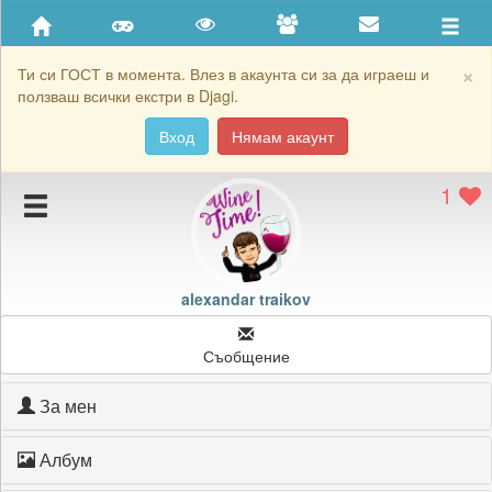
Приятели
Хронология на игри
×
Ти си ГОСТ в момента. Влез в акаунта си за да играеш и
ползваш всички екстри в Djagi.
Активност
Вход
Нямам акаунт
Постижения
1
Подаръците на alexandar traikov
Картичките на alexandar traikov
Блокирай alexandar traikov
alexandar traikov
Съобщение
За мен
Албум