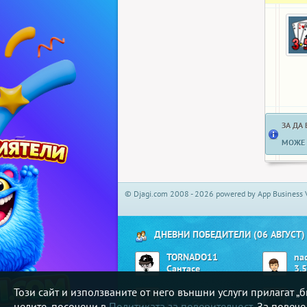
ЗА ДА
МОЖЕ 
© Djagi.com 2008 - 2026 powered by App Business 
ДНЕВНИ ПОБЕДИТЕЛИ (06 АВГУСТ)
TORNADO11
na
Сантасе
3.5
Този сайт и използваните от него външни услуги прилагат 
Matrix__
Mis
Не се Сърди
целите, посочени в
Политиката за поверителност
. За повеч