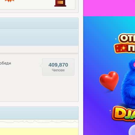
обеди
409,870
Чипове