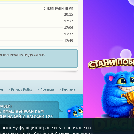
5 ИЗИГРАНИ ИГРИ
20:15
17:37
17:06
13:27
12:49
 ПОТРЕБИТЕЛ И ДА СИ VIP.
не
Privacy Policy
Правила
Реклама
РАВЕЙ!
О ИМАШ ВЪПРОСИ КЪМ
ИПА НА САЙТА НАТИСНИ ТУК
илното му функциониране и за постигане на
кои или всички „бисквитки“, моля, прочетете