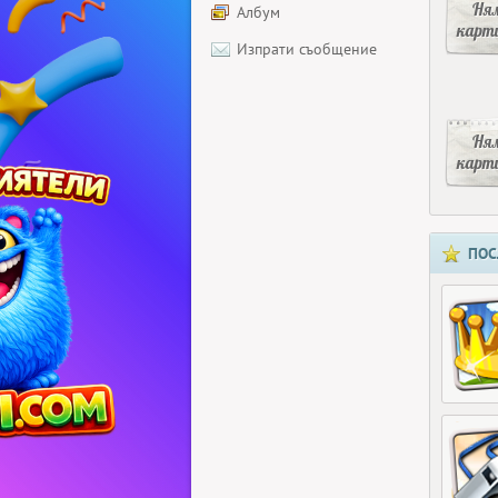
Ня
Албум
карт
Изпрати съобщение
Ня
карт
ПОС