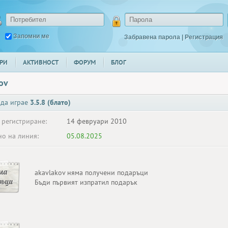
Запомни ме
Забравена парола
|
Регистрация
РИ
АКТИВНОСТ
ФОРУМ
БЛОГ
ov
 да играе
3.5.8 (блато)
 регистриране:
14 февруари 2010
о на линия:
05.08.2025
ма
akavlakov няма получени подаръци
ръци
Бъди първият изпратил подарък