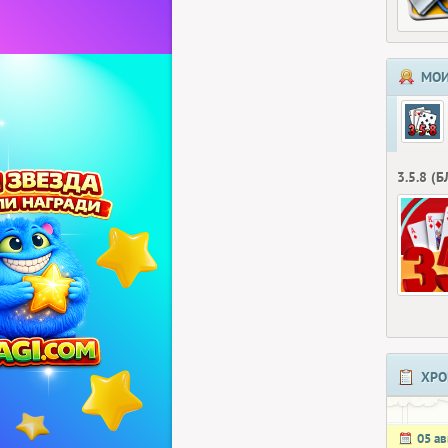
МОИ
3.5.8 (
ХРО
05 ав