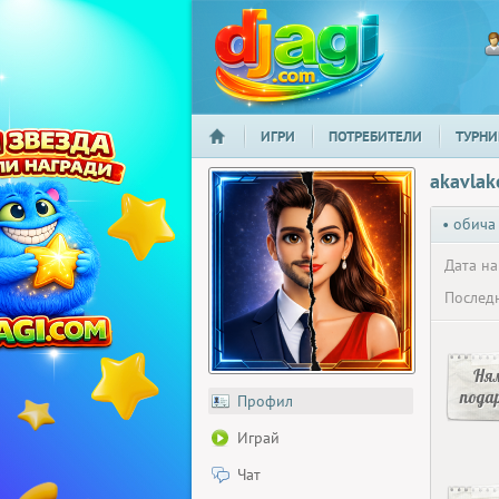
ИГРИ
ПОТРЕБИТЕЛИ
ТУРНИ
НАЧАЛО
djagi.com
akavlak
• обича
Дата на
Последн
Ня
пода
Профил
Играй
Чат