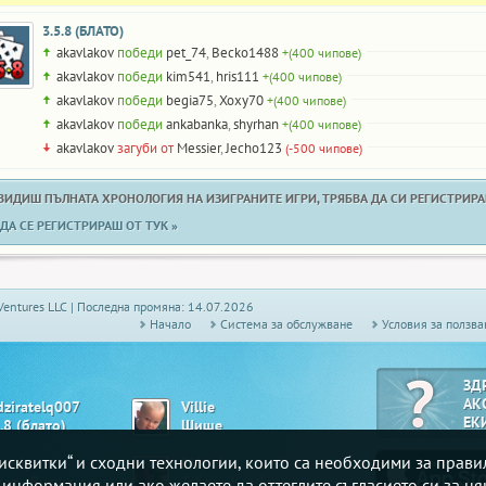
3.5.8 (БЛАТО)
akavlakov
победи
pet_74
,
Becko1488
+(400 чипове)
akavlakov
победи
kim541
,
hris111
+(400 чипове)
akavlakov
победи
begia75
,
Xoxy70
+(400 чипове)
akavlakov
победи
ankabanka
,
shyrhan
+(400 чипове)
akavlakov
загуби от
Messier
,
Jecho123
(-500 чипове)
 ВИДИШ ПЪЛНАТА ХРОНОЛОГИЯ НА ИЗИГРАНИТЕ ИГРИ, ТРЯБВА ДА СИ РЕГИСТРИРАН
ДА СЕ РЕГИСТРИРАШ ОТ ТУК »
Ventures LLC | Последна промяна: 14.07.2026
Начало
Системa за обслужване
Условия за ползва
ЗД
АК
dziratelq007
Villie
ЕК
.8 (блато)
Шише
„бисквитки“ и сходни технологии, които са необходими за прав
teriya
Ef5dafad
Белот - Висша лига
Табла - Комбинирана
е информация или ако желаете да оттеглите съгласието си за ня