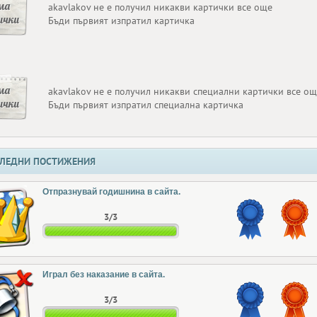
ма
akavlakov не е получил никакви картички все още
ички
Бъди първият изпратил картичка
ма
akavlakov не е получил никакви специални картички все о
ички
Бъди първият изпратил специална картичка
ЛЕДНИ ПОСТИЖЕНИЯ
Отпразнувай годишнина в сайта.
3/3
Играл без наказание в сайта.
3/3