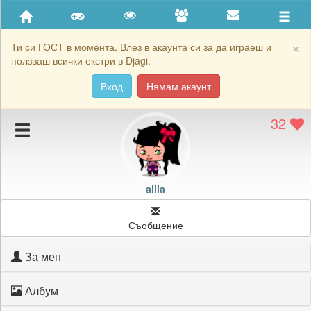
Приятели
Хронология на игри
×
Ти си ГОСТ в момента. Влез в акаунта си за да играеш и
ползваш всички екстри в Djagi.
Активност
Вход
Нямам акаунт
Постижения
32
Подаръците на aiila
Картичките на aiila
Блокирай aiila
aiila
Съобщение
За мен
Албум