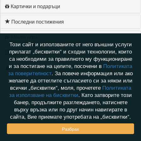
Картички и подаръци
Последни постижения
Моите игри
Този сайт и използваните от него външни услуги
прилагат „бисквитки“ и сходни технологии, които
Хронология на игри
са необходими за правилното му функциониране
и за постигане на целите, посочени в
Политиката
Активност
за поверителност
. За повече информация или ако
желаете да оттеглите съгласието си за някои или
всички „бисквитки“, моля, прочетете
Политиката
за използване на бисквитки
. Като затворите този
банер, продължите разглеждането, натиснете
върху връзка или по друг начин навигирате в
сайта, Вие приемате употребата на „бисквитки“.
Разбрах