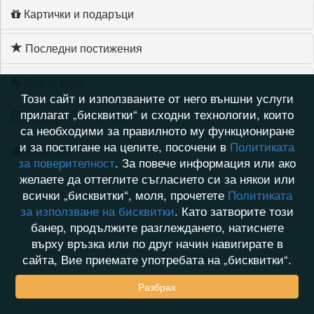
Картички и подаръци
Последни постижения
Моите игри
Този сайт и използваните от него външни услуги
прилагат „бисквитки“ и сходни технологии, които
Хронология на игри
са необходими за правилното му функциониране
и за постигане на целите, посочени в
Политиката
Активност
за поверителност
. За повече информация или ако
желаете да оттеглите съгласието си за някои или
всички „бисквитки“, моля, прочетете
Политиката
за използване на бисквитки
. Като затворите този
банер, продължите разглеждането, натиснете
върху връзка или по друг начин навигирате в
сайта, Вие приемате употребата на „бисквитки“.
Разбрах