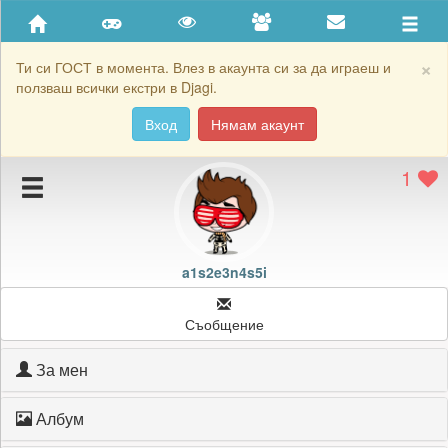
Приятели
Хронология на игри
×
Ти си ГОСТ в момента. Влез в акаунта си за да играеш и
ползваш всички екстри в Djagi.
Активност
Вход
Нямам акаунт
Постижения
1
Подаръците на a1s2e3n4s5i
Картичките на a1s2e3n4s5i
Блокирай a1s2e3n4s5i
a1s2e3n4s5i
Съобщение
За мен
Албум