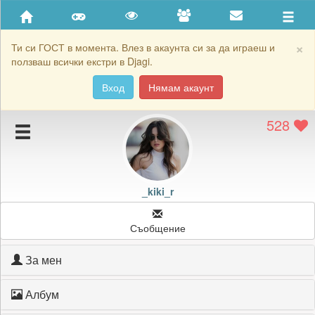
Приятели
Хронология на игри
×
Ти си ГОСТ в момента. Влез в акаунта си за да играеш и
ползваш всички екстри в Djagi.
Активност
Вход
Нямам акаунт
Постижения
528
Подаръците на _kiki_r
Картичките на _kiki_r
Блокирай _kiki_r
_kiki_r
Съобщение
За мен
Албум