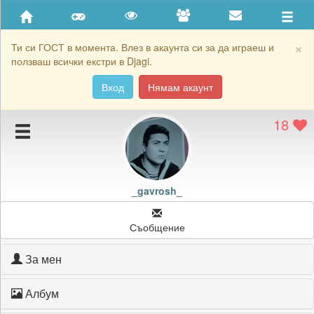
Приятели
Хронология на игри
×
Ти си ГОСТ в момента. Влез в акаунта си за да играеш и
ползваш всички екстри в Djagi.
Активност
Вход
Нямам акаунт
Постижения
18
Подаръците на _gavrosh_
Картичките на _gavrosh_
Блокирай _gavrosh_
_gavrosh_
Съобщение
За мен
Албум