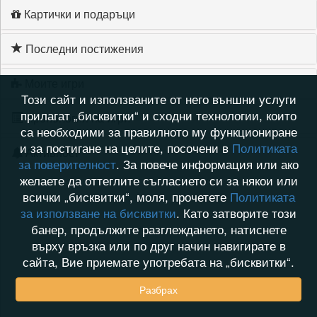
Картички и подаръци
Последни постижения
Моите игри
Този сайт и използваните от него външни услуги
прилагат „бисквитки“ и сходни технологии, които
Хронология на игри
са необходими за правилното му функциониране
и за постигане на целите, посочени в
Политиката
Активност
за поверителност
. За повече информация или ако
желаете да оттеглите съгласието си за някои или
всички „бисквитки“, моля, прочетете
Политиката
за използване на бисквитки
. Като затворите този
банер, продължите разглеждането, натиснете
върху връзка или по друг начин навигирате в
сайта, Вие приемате употребата на „бисквитки“.
Разбрах