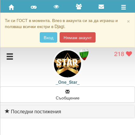
Приятели
Хронология на игри
×
Ти си ГОСТ в момента. Влез в акаунта си за да играеш и
ползваш всички екстри в Djagi.
Активност
Вход
Нямам акаунт
Постижения
218
Подаръците на _One_Star_
Картичките на _One_Star_
Блокирай _One_Star_
_One_Star_
Съобщение
Последни постижения