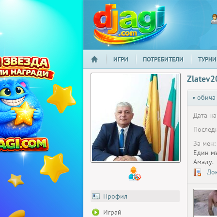
ИГРИ
ПОТРЕБИТЕЛИ
ТУРНИ
НАЧАЛО
djagi.com
Zlatev2
• обича
Дата на
Последн
За мен:
Един мъ
Амаду.
Док
Профил
Играй