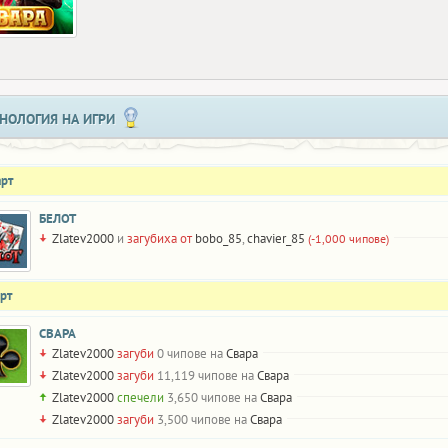
НОЛОГИЯ НА ИГРИ
арт
БЕЛОТ
Zlatev2000
и
загубиха от
bobo_85
,
chavier_85
(-1,000 чипове)
рт
СВАРА
Zlatev2000
загуби
0 чипове на
Свара
Zlatev2000
загуби
11,119 чипове на
Свара
Zlatev2000
спечели
3,650 чипове на
Свара
Zlatev2000
загуби
3,500 чипове на
Свара