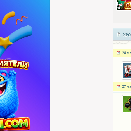
ХРО
28 м
27 ма