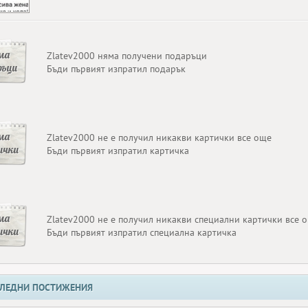
ма
Zlatev2000 няма получени подаръци
ръци
Бъди първият изпратил подарък
ма
Zlatev2000 не е получил никакви картички все още
ички
Бъди първият изпратил картичка
ма
Zlatev2000 не е получил никакви специални картички все 
ички
Бъди първият изпратил специална картичка
ЛЕДНИ ПОСТИЖЕНИЯ