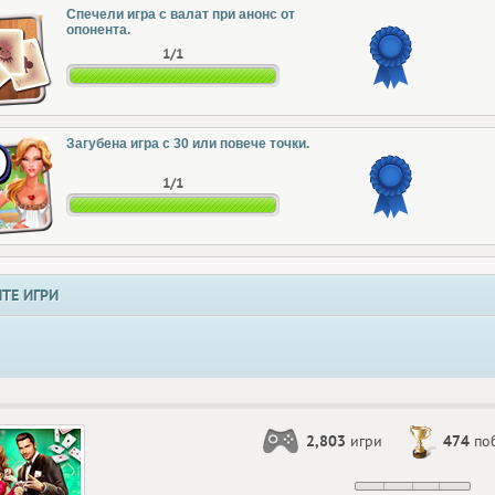
Спечели игра с валат при анонс от
опонента.
1/1
Загубена игра с 30 или повече точки.
1/1
ТЕ ИГРИ
2,803
игри
474
по