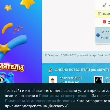
15 м
Z
За да
МОЖЕ 
© Djagi.com 2008 - 2026 powered by App Business 
ДНЕВНИ ПОБЕДИТЕЛИ (06 АВГУСТ)
nadziratelq007
At
3.5.8 (блато)
Би
Този сайт и използваните от него външни услуги прилагат 
Nicky_At
Mis
Реми
целите, посочени в
Политиката за поверителност
. За повеч
Политиката за използване на бисквитки
. Като затворите то
В djagi.com може да играете любимите си игри ка
приемате употребата на „бисквитки“.