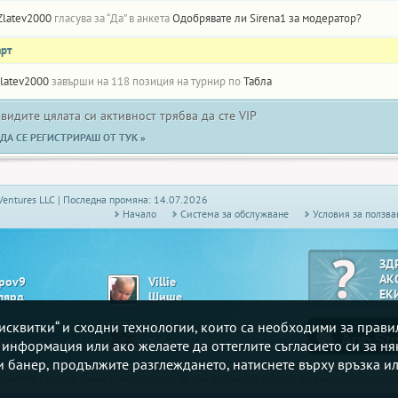
Zlatev2000
гласува за “Да” в анкета
Одобрявате ли Sirena1 за модератор?
арт
latev2000
завърши на 118 позиция на турнир по
Табла
 видите цялата си активност трябва да сте VIP
ДА СЕ РЕГИСТРИРАШ ОТ ТУК »
Ventures LLC | Последна промяна: 14.07.2026
Начало
Системa за обслужване
Условия за ползва
ЗД
АК
ipov9
Villie
ЕК
лярд
Шише
„бисквитки“ и сходни технологии, които са необходими за прав
teriya
Ef5dafad
Белот - Висша лига
Табла - Комбинирана
е информация или ако желаете да оттеглите съгласието си за ня
зи банер, продължите разглеждането, натиснете върху връзка ил
то
Белот
, Сантасе,
Свара
и много други. За най-добрите играчи се организират ежесе