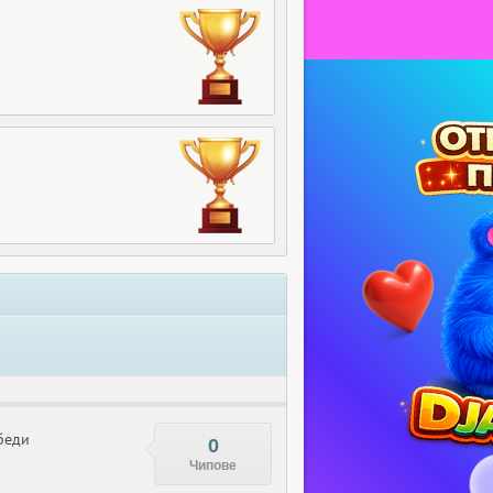
беди
0
Чипове