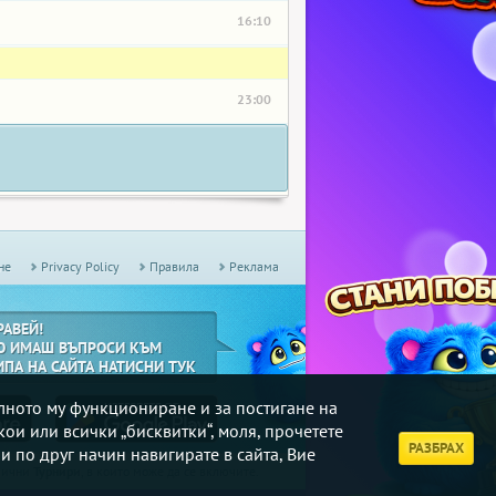
16:10
23:00
не
Privacy Policy
Правила
Реклама
РАВЕЙ!
О ИМАШ ВЪПРОСИ КЪМ
ИПА НА САЙТА НАТИСНИ ТУК
илното му функциониране и за постигане на
кои или всички „бисквитки“, моля, прочетете
РАЗБРАХ
и по друг начин навигирате в сайта, Вие
дмични
Турнири
, в които може да се включите.