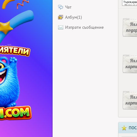
Чат
Албум(1)
Ня
Изпрати съобщение
пода
Ня
карт
Ня
карт
ПОС