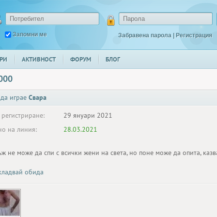
Запомни ме
Забравена парола
|
Регистрация
РИ
АКТИВНОСТ
ФОРУМ
БЛОГ
000
 да играе
Свара
 регистриране:
29 януари 2021
о на линия:
28.03.2021
ж не може да спи с всички жени на света, но поне може да опита, каз
ладвай обида