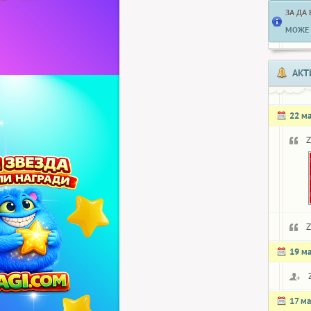
ЗА ДА
МОЖЕ 
АКТ
22 м
Z
Z
19 м
17 ма