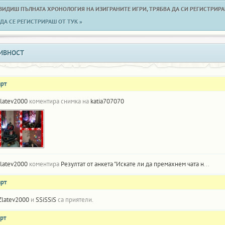
 ВИДИШ ПЪЛНАТА ХРОНОЛОГИЯ НА ИЗИГРАНИТЕ ИГРИ, ТРЯБВА ДА СИ РЕГИСТРИРАН
ДА СЕ РЕГИСТРИРАШ ОТ ТУК »
ИВНОСТ
арт
latev2000
коментира снимка на
katia707070
latev2000
коментира
Резултат от анкета "Искате ли да премахнем чата на масите"
арт
Zlatev2000
и
SSiSSiS
са приятели.
рт