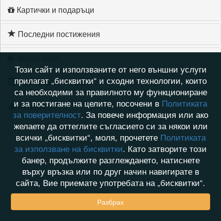
Картички и подаръци
Последни постижения
Моите игри
Този сайт и използваните от него външни услуги
прилагат „бисквитки“ и сходни технологии, които
Хронология на игри
са необходими за правилното му функциониране
и за постигане на целите, посочени в
Политиката
Активност
за поверителност
. За повече информация или ако
желаете да оттеглите съгласието си за някои или
всички „бисквитки“, моля, прочетете
Политиката
за използване на бисквитки
. Като затворите този
банер, продължите разглеждането, натиснете
върху връзка или по друг начин навигирате в
сайта, Вие приемате употребата на „бисквитки“.
Разбрах