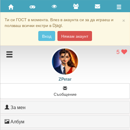
Приятели
Хронология на игри
×
Ти си ГОСТ в момента. Влез в акаунта си за да играеш и
ползваш всички екстри в Djagi.
Активност
Вход
Нямам акаунт
Постижения
5
Подаръците на ZPetar
Картичките на ZPetar
Блокирай ZPetar
ZPetar
Съобщение
За мен
Албум