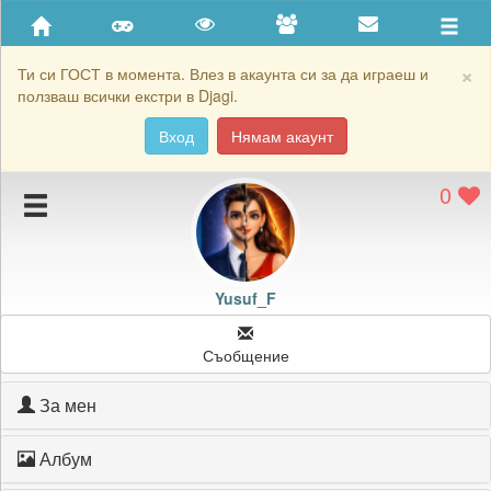
Приятели
Хронология на игри
×
Ти си ГОСТ в момента. Влез в акаунта си за да играеш и
ползваш всички екстри в Djagi.
Активност
Вход
Нямам акаунт
Постижения
0
Подаръците на Yusuf_F
Картичките на Yusuf_F
Блокирай Yusuf_F
Yusuf_F
Съобщение
За мен
Албум