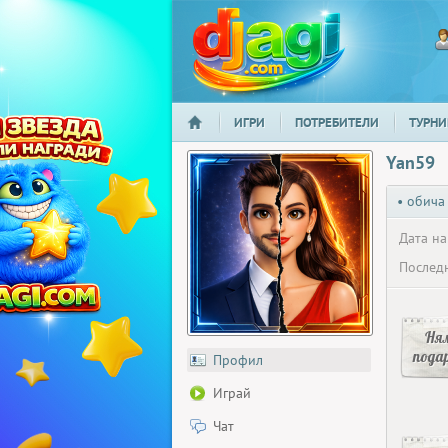
ИГРИ
ПОТРЕБИТЕЛИ
ТУРНИ
НАЧАЛО
djagi.com
Yan59
• обича
Дата на
Последн
Ня
пода
Профил
Играй
Чат