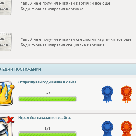
ма
Yan59 не е получил никакви картички все още
ички
Бъди първият изпратил картичка
ма
Yan59 не е получил никакви специални картички все още
ички
Бъди първият изпратил специална картичка
ЛЕДНИ ПОСТИЖЕНИЯ
Отпразнувай годишнина в сайта.
3/3
Играл без наказание в сайта.
3/3