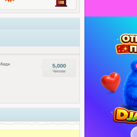
беди
5,000
Чипове