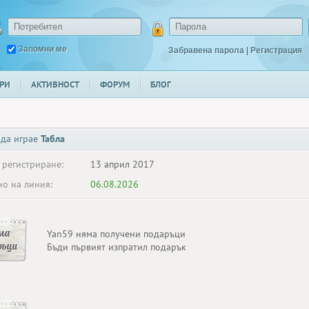
Запомни ме
Забравена парола
|
Регистрация
РИ
АКТИВНОСТ
ФОРУМ
БЛОГ
 да играе
Табла
 регистриране:
13 април 2017
о на линия:
06.08.2026
ма
Yan59 няма получени подаръци
ръци
Бъди първият изпратил подарък