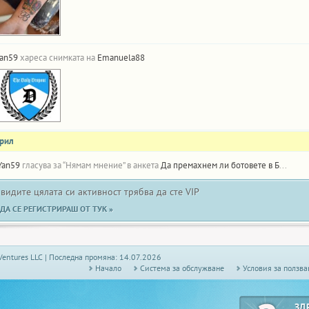
an59
хареса снимката на
Emanuela88
прил
Yan59
гласува за “Нямам мнение” в анкета
Да премахнем ли ботовете в Бинго?
 видите цялата си активност трябва да сте VIP
ДА СЕ РЕГИСТРИРАШ ОТ ТУК »
Ventures LLC | Последна промяна: 14.07.2026
Начало
Системa за обслужване
Условия за ползва
ЗД