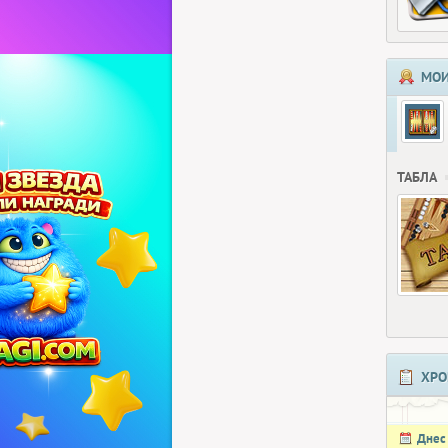
МОИ
ТАБЛА
ХРО
Днес