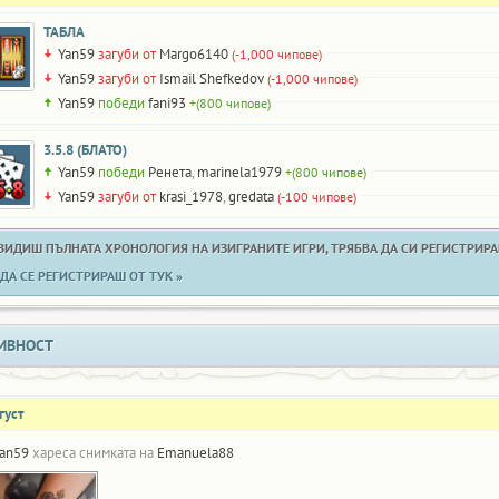
ТАБЛА
Yan59
загуби от
Margo6140
(-1,000 чипове)
Yan59
загуби от
Ismail Shefkedov
(-1,000 чипове)
Yan59
победи
fani93
+(800 чипове)
3.5.8 (БЛАТО)
Yan59
победи
Ренета
,
marinela1979
+(800 чипове)
Yan59
загуби от
krasi_1978
,
gredata
(-100 чипове)
 ВИДИШ ПЪЛНАТА ХРОНОЛОГИЯ НА ИЗИГРАНИТЕ ИГРИ, ТРЯБВА ДА СИ РЕГИСТРИРАН
ДА СЕ РЕГИСТРИРАШ ОТ ТУК »
ИВНОСТ
густ
an59
хареса снимката на
Emanuela88