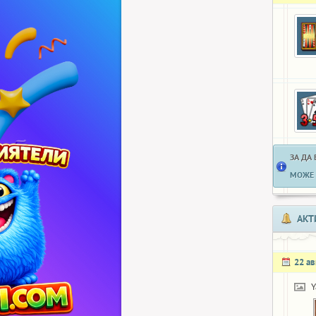
ЗА ДА
МОЖЕ 
АКТ
22 ав
Y