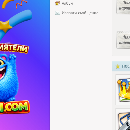
Ня
Албум
карт
Изпрати съобщение
Ня
карт
ПОС