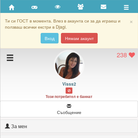
Приятели
Хронология на игри
×
Ти си ГОСТ в момента. Влез в акаунта си за да играеш и
ползваш всички екстри в Djagi.
Активност
Вход
Нямам акаунт
Постижения
238
Подаръците на Visss2
Картичките на Visss2
Блокирай Visss2
Visss2
Този потребител е баннат
Съобщение
За мен