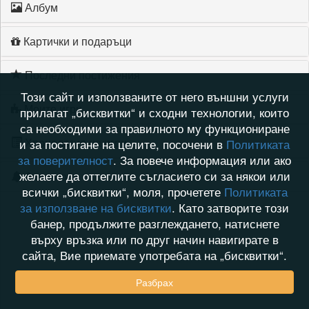
Албум
Картички и подаръци
Последни постижения
Този сайт и използваните от него външни услуги
Моите игри
прилагат „бисквитки“ и сходни технологии, които
са необходими за правилното му функциониране
Хронология на игри
и за постигане на целите, посочени в
Политиката
за поверителност
. За повече информация или ако
желаете да оттеглите съгласието си за някои или
Активност
всички „бисквитки“, моля, прочетете
Политиката
за използване на бисквитки
. Като затворите този
банер, продължите разглеждането, натиснете
върху връзка или по друг начин навигирате в
сайта, Вие приемате употребата на „бисквитки“.
Разбрах