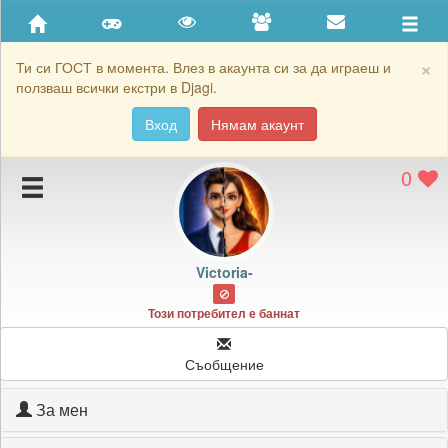
Приятели
Хронология на игри
×
Ти си ГОСТ в момента. Влез в акаунта си за да играеш и
ползваш всички екстри в Djagi.
Активност
Вход
Нямам акаунт
Постижения
0
Подаръците на Victoria-
Картичките на Victoria-
Блокирай Victoria-
Victoria-
Този потребител е баннат
Съобщение
За мен