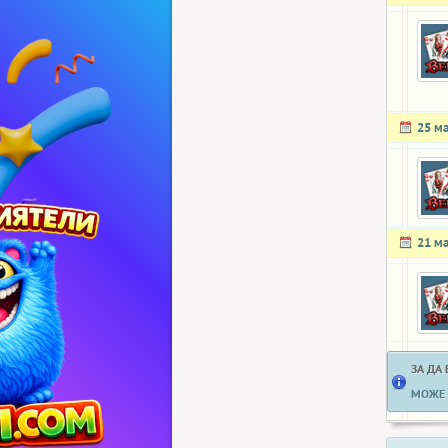
25 м
21 м
ЗА ДА
МОЖЕ 