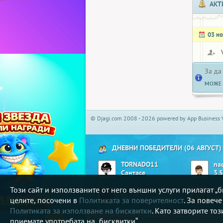
АКТ
03 н
За да
МОЖЕ 
© Djagi.com 2008 - 2026 powered by App Business 
ДНЕВНИ ПОБЕДИТЕЛИ (06 АВГУСТ)
TORNADO11
na
Сантасе
3.5
Този сайт и използваните от него външни услуги прилагат 
_poli_
Vil
Ябълкова градина
Ши
целите, посочени в
Политиката за поверителност
. За повеч
Политиката за използване на бисквитки
. Като затворите то
В djagi.com може да играете любимите си игри ка
приемате употребата на „бисквитки“.