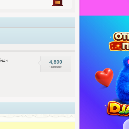
беди
4,800
Чипове