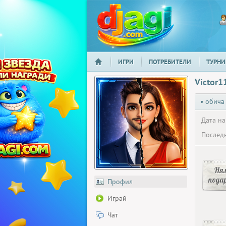
ИГРИ
ПОТРЕБИТЕЛИ
ТУРНИ
НАЧАЛО
djagi.com
Victor1
• обича
Дата на
Последн
Ня
пода
Профил
Играй
Чат