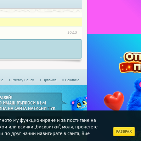
20:13
не
Privacy Policy
Правила
Реклама
РАВЕЙ!
О ИМАШ ВЪПРОСИ КЪМ
ИПА НА САЙТА НАТИСНИ ТУК
илното му функциониране и за постигане на
кои или всички „бисквитки“, моля, прочетете
РАЗБРАХ
и по друг начин навигирате в сайта, Вие
дмични
Турнири
, в които може да се включите.