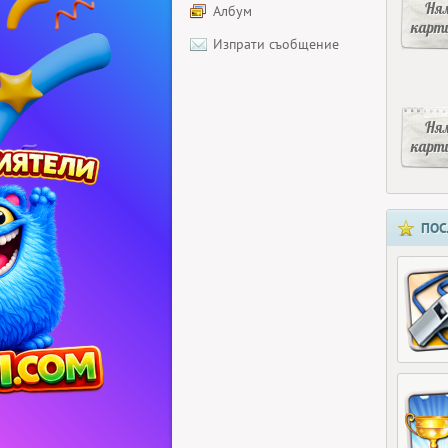
Ня
Албум
карт
Изпрати съобщение
Ня
карт
ПОС