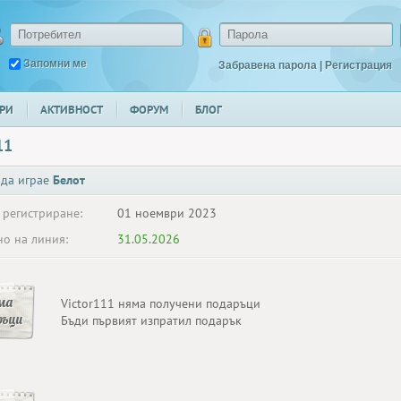
Запомни ме
Забравена парола
|
Регистрация
РИ
АКТИВНОСТ
ФОРУМ
БЛОГ
11
 да играе
Белот
 регистриране:
01 ноември 2023
о на линия:
31.05.2026
ма
Victor111 няма получени подаръци
ръци
Бъди първият изпратил подарък