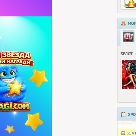
МОИ
БЕЛОТ
ХРО
31 м