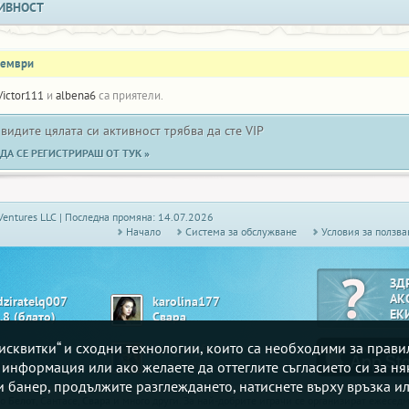
ИВНОСТ
оември
Victor111
и
albena6
са приятели.
 видите цялата си активност трябва да сте VIP
ДА СЕ РЕГИСТРИРАШ ОТ ТУК »
Ventures LLC | Последна промяна: 14.07.2026
Начало
Системa за обслужване
Условия за ползва
ЗД
АК
dziratelq007
karolina177
ЕК
.8 (блато)
Свара
„бисквитки“ и сходни технологии, които са необходими за прав
lie
just_for_fun
ше
Uno Djagi
е информация или ако желаете да оттеглите съгласието си за ня
зи банер, продължите разглеждането, натиснете върху връзка ил
то
Белот
, Сантасе,
Свара
и много други. За най-добрите играчи се организират ежесе