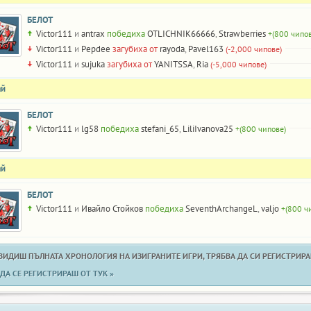
БЕЛОТ
Victor111
и
antrax
победиха
OTLICHNIK66666
,
Strawberries
+(800 чипов
Victor111
и
Pepdee
загубиха от
rayoda
,
Pavel163
(-2,000 чипове)
Victor111
и
sujuka
загубиха от
YANITSSA
,
Ria
(-5,000 чипове)
ай
БЕЛОТ
Victor111
и
lg58
победиха
stefani_65
,
LiliIvanova25
+(800 чипове)
ай
БЕЛОТ
Victor111
и
Ивайло Стойков
победиха
SeventhArchangeL
,
valjo
+(800 ч
 ВИДИШ ПЪЛНАТА ХРОНОЛОГИЯ НА ИЗИГРАНИТЕ ИГРИ, ТРЯБВА ДА СИ РЕГИСТРИРАН
ДА СЕ РЕГИСТРИРАШ ОТ ТУК »